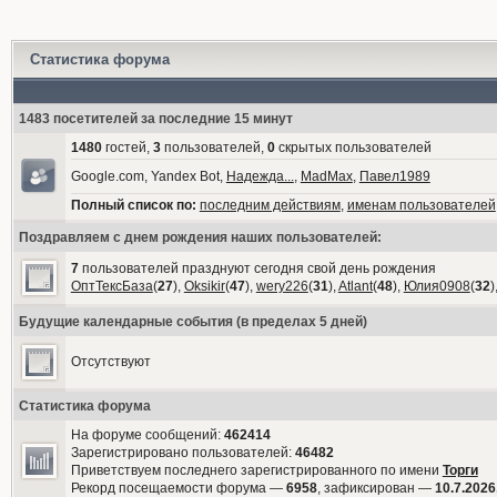
Статистика форума
1483 посетителей за последние 15 минут
1480
гостей,
3
пользователей,
0
скрытых пользователей
Google.com, Yandex Bot,
Надежда...
,
MadMax
,
Павел1989
Полный список по:
последним действиям
,
именам пользователей
Поздравляем с днем рождения наших пользователей:
7
пользователей празднуют сегодня свой день рождения
ОптТексБаза
(
27
),
Oksikir
(
47
),
wery226
(
31
),
Atlant
(
48
),
Юлия0908
(
32
)
Будущие календарные события (в пределах 5 дней)
Отсутствуют
Статистика форума
На форуме сообщений:
462414
Зарегистрировано пользователей:
46482
Приветствуем последнего зарегистрированного по имени
Торги
Рекорд посещаемости форума —
6958
, зафиксирован —
10.7.2026