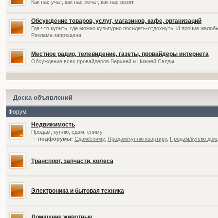
Как нас учат, как нас лечат, как нас возят
Обсуждение товаров, услуг, магазинов, кафе, организаций
Где что купить, где можно культурно посидеть-отдохнуть. И прочие жалоб
Реклама запрещена
Местное радио, телевидение, газеты, провайдеры интернета
Обсуждение всех провайдеров Верхней и Нижней Салды
Доска объявлений
Форум
Недвижимость
Продам, куплю, сдам, сниму
— подфорумы:
Сдам/сниму
,
Продам/куплю квартиру
,
Продам/куплю дом,
Транспорт, запчасти, колеса
Электроника и бытовая техника
Домашние животные