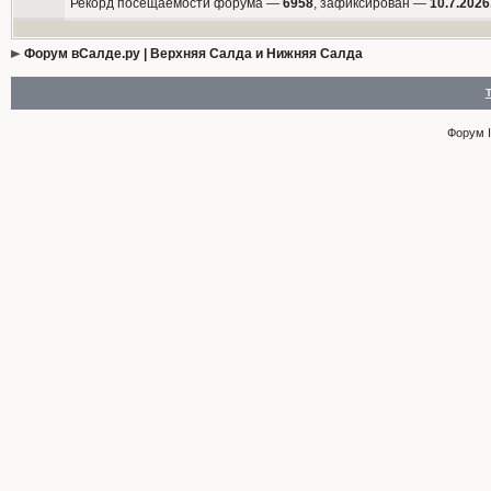
Рекорд посещаемости форума —
6958
, зафиксирован —
10.7.2026
Форум вСалде.ру | Верхняя Салда и Нижняя Салда
Форум