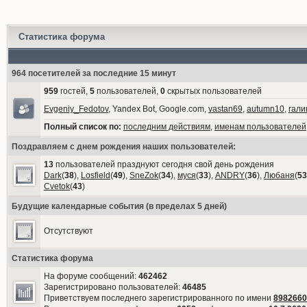
Статистика форума
964 посетителей за последние 15 минут
959
гостей,
5
пользователей,
0
скрытых пользователей
Evgeniy_Fedotov
, Yandex Bot, Google.com,
vastan69
,
autumn10
,
гали
Полный список по:
последним действиям
,
именам пользователей
Поздравляем с днем рождения наших пользователей:
13
пользователей празднуют сегодня свой день рождения
Dark
(
38
),
Losfield
(
49
),
SneZok
(
34
),
муся
(
33
),
ANDRY
(
36
),
Любаня
(
53
Cvetok
(
43
)
Будущие календарные события (в пределах 5 дней)
Отсутствуют
Статистика форума
На форуме сообщений:
462462
Зарегистрировано пользователей:
46485
Приветствуем последнего зарегистрированного по имени
8982660