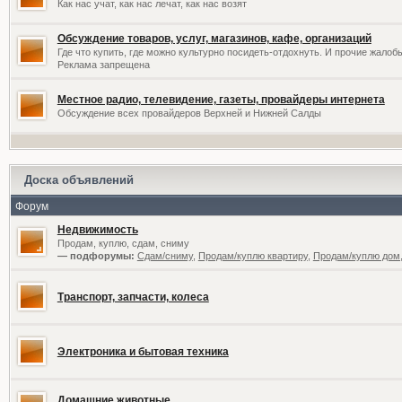
Как нас учат, как нас лечат, как нас возят
Обсуждение товаров, услуг, магазинов, кафе, организаций
Где что купить, где можно культурно посидеть-отдохнуть. И прочие жалоб
Реклама запрещена
Местное радио, телевидение, газеты, провайдеры интернета
Обсуждение всех провайдеров Верхней и Нижней Салды
Доска объявлений
Форум
Недвижимость
Продам, куплю, сдам, сниму
— подфорумы:
Сдам/сниму
,
Продам/куплю квартиру
,
Продам/куплю дом,
Транспорт, запчасти, колеса
Электроника и бытовая техника
Домашние животные