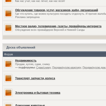
Как нас учат, как нас лечат, как нас возят
Обсуждение товаров, услуг, магазинов, кафе, организаций
Где что купить, где можно культурно посидеть-отдохнуть. И прочие жалоб
Реклама запрещена
Местное радио, телевидение, газеты, провайдеры интернета
Обсуждение всех провайдеров Верхней и Нижней Салды
Доска объявлений
Форум
Недвижимость
Продам, куплю, сдам, сниму
— подфорумы:
Сдам/сниму
,
Продам/куплю квартиру
,
Продам/куплю дом,
Транспорт, запчасти, колеса
Электроника и бытовая техника
Домашние животные