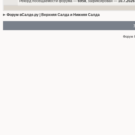
Рекорд посещаемости форума —
6958
, зафиксирован —
10.7.2026
Форум вСалде.ру | Верхняя Салда и Нижняя Салда
Форум