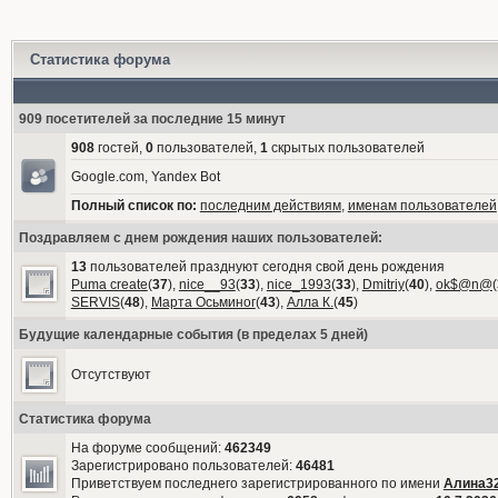
Статистика форума
909 посетителей за последние 15 минут
908
гостей,
0
пользователей,
1
скрытых пользователей
Google.com, Yandex Bot
Полный список по:
последним действиям
,
именам пользователей
Поздравляем с днем рождения наших пользователей:
13
пользователей празднуют сегодня свой день рождения
Puma create
(
37
),
nice__93
(
33
),
nice_1993
(
33
),
Dmitriy
(
40
),
ok$@n@
(
SERVIS
(
48
),
Марта Осьминог
(
43
),
Алла К.
(
45
)
Будущие календарные события (в пределах 5 дней)
Отсутствуют
Статистика форума
На форуме сообщений:
462349
Зарегистрировано пользователей:
46481
Приветствуем последнего зарегистрированного по имени
Алина3