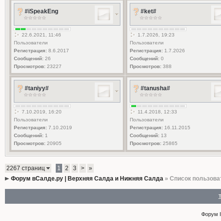
#iSpeakEng
#ket#
22.6.2021, 11:46
1.7.2026, 19:23
Пользователи
Пользователи
Регистрация:
8.6.2017
Регистрация:
1.7.2026
Сообщений:
26
Сообщений:
0
Просмотров:
23227
Просмотров:
388
#taniyy#
#tanusha#
7.10.2019, 16:20
11.4.2018, 12:33
Пользователи
Пользователи
Регистрация:
7.10.2019
Регистрация:
16.11.2015
Сообщений:
1
Сообщений:
13
Просмотров:
20905
Просмотров:
25865
2267 страниц
1
2
3
>
»
Форум вСалде.ру | Верхняя Салда и Нижняя Салда
» Список пользова
Форум