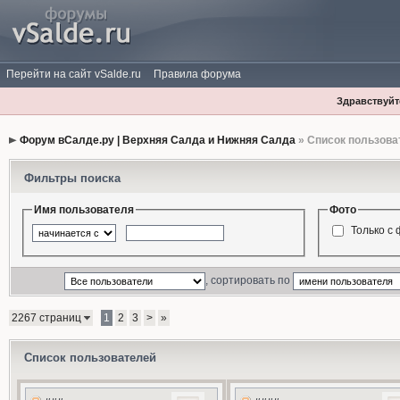
Перейти на сайт vSalde.ru
Правила форума
Здравствуйте
Форум вСалде.ру | Верхняя Салда и Нижняя Салда
» Список пользова
Фильтры поиска
Имя пользователя
Фото
Только с
, сортировать по
2267 страниц
1
2
3
>
»
Список пользователей