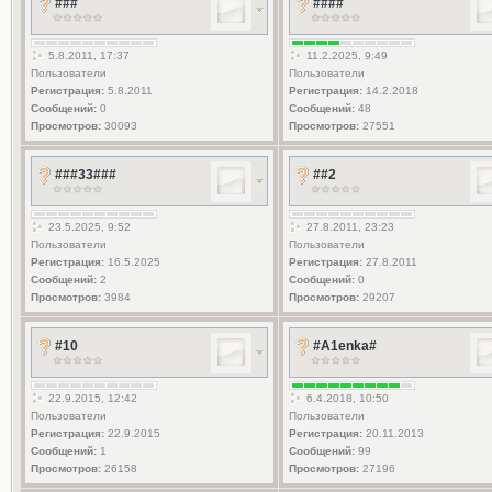
###
####
5.8.2011, 17:37
11.2.2025, 9:49
Пользователи
Пользователи
Регистрация:
5.8.2011
Регистрация:
14.2.2018
Сообщений:
0
Сообщений:
48
Просмотров:
30093
Просмотров:
27551
###33###
##2
23.5.2025, 9:52
27.8.2011, 23:23
Пользователи
Пользователи
Регистрация:
16.5.2025
Регистрация:
27.8.2011
Сообщений:
2
Сообщений:
0
Просмотров:
3984
Просмотров:
29207
#10
#A1enka#
22.9.2015, 12:42
6.4.2018, 10:50
Пользователи
Пользователи
Регистрация:
22.9.2015
Регистрация:
20.11.2013
Сообщений:
1
Сообщений:
99
Просмотров:
26158
Просмотров:
27196