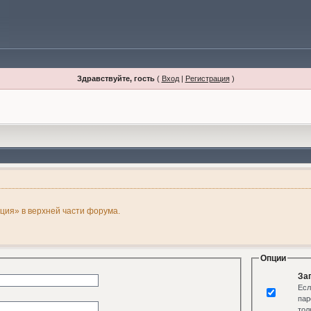
Здравствуйте, гость
(
Вход
|
Регистрация
)
ация» в верхней части форума.
Опции
За
Есл
пар
тол