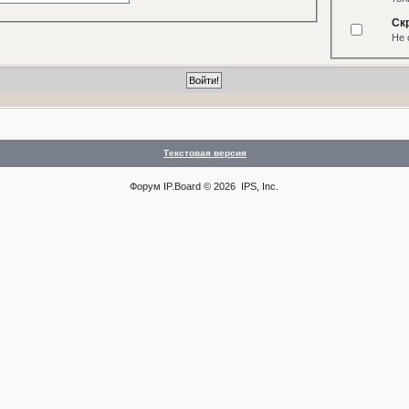
Ск
Не 
Текстовая версия
Форум
IP.Board
© 2026
IPS, Inc
.