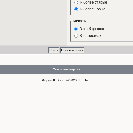
и более старые
и более новые
Искать
В сообщениях
В заголовках
Текстовая версия
Форум
IP.Board
© 2026
IPS, Inc
.