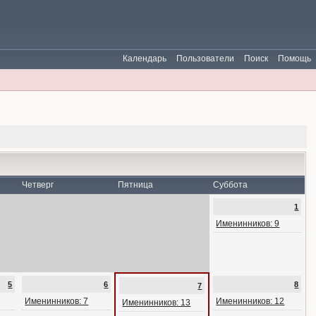
Календарь
Пользователи
Поиск
Помощь
Четверг
Пятница
Суббота
1
Именинников: 9
5
6
8
7
Именинников: 7
Именинников: 12
Именинников: 13