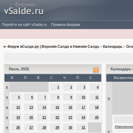
Перейти на сайт vSalde.ru
Правила форума
Форум вСалде.ру | Верхняя Салда и Нижняя Салда
»
Календарь
»
Осн
Июль 2026
Календарь
В
П
В
С
Ч
П
С
Воскресен
»
1
2
3
4
»
5
6
7
8
9
10
11
»
»
12
13
14
15
16
17
18
»
19
20
21
22
23
24
25
Именинник
»
26
27
28
29
30
31
»