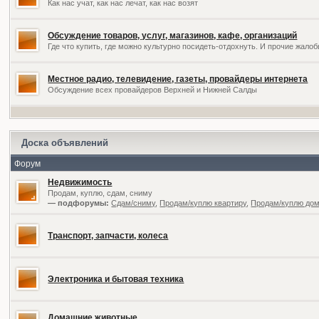
Как нас учат, как нас лечат, как нас возят
Обсуждение товаров, услуг, магазинов, кафе, организаций
Где что купить, где можно культурно посидеть-отдохнуть. И прочие жал
Местное радио, телевидение, газеты, провайдеры интернета
Обсуждение всех провайдеров Верхней и Нижней Салды
Доска объявлений
Форум
Недвижимость
Продам, куплю, сдам, сниму
— подфорумы:
Сдам/сниму
,
Продам/куплю квартиру
,
Продам/куплю дом,
Транспорт, запчасти, колеса
Электроника и бытовая техника
Домашние животные