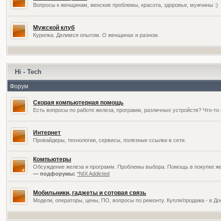
Вопросы к женщинам, женские проблемы, красота, здоровье, мужчины :)
Мужской клуб
Курилка. Делимся опытом. О женщинах и разном.
Hi - Tech
Форум
Скорая компьютерная помощь
Есть вопросы по работе железа, программ, различных устройств? Что-то 
Интернет
Провайдеры, технологии, сервисы, полезные ссылки в сети.
Компьютеры
Обсуждение железа и программ. Проблемы выбора. Помощь в покупке жел
— подфорумы:
*NIX Addicted
Мобильники, гаджеты и сотовая связь
Модели, операторы, цены, ПО, вопросы по ремонту. Купля/продажа - в Д