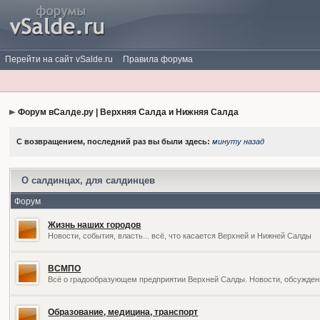
Перейти на сайт vSalde.ru
Правила форума
Форум вСалде.ру | Верхняя Салда и Нижняя Салда
С возвращением, последний раз вы были здесь:
минуту назад
О салдинцах, для салдинцев
Форум
Жизнь наших городов
Новости, события, власть... всё, что касается Верхней и Нижней Салды
ВСМПО
Всё о градообразующем предприятии Верхней Салды. Новости, обсужден
Образование, медицина, транспорт