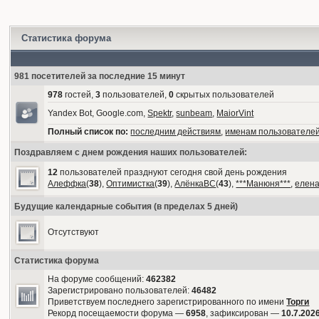
Статистика форума
981 посетителей за последние 15 минут
978
гостей,
3
пользователей,
0
скрытых пользователей
Yandex Bot, Google.com,
Spektr
,
sunbeam
,
MaiorVint
Полный список по:
последним действиям
,
именам пользователе
Поздравляем с днем рождения наших пользователей:
12
пользователей празднуют сегодня свой день рождения
Алеффка
(
38
),
Оптимистка
(
39
),
АлёнкаВС
(
43
),
***Манюня***
,
елен
Будущие календарные события (в пределах 5 дней)
Отсутствуют
Статистика форума
На форуме сообщений:
462382
Зарегистрировано пользователей:
46482
Приветствуем последнего зарегистрированного по имени
Торги
Рекорд посещаемости форума —
6958
, зафиксирован —
10.7.2026