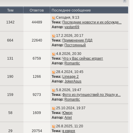
Тем
Ответов
Последнее сообщение
Сегодня, 9:13
1342
44489
Тема:
Последние новости и их обсужде...
Автор:
vastan69
17.2.2026, 20:17
664
22640
Тема:
Применение ПДД
Автор:
Постоянный
4.8.2026, 20:30
131
6759
Тема:
Что у Вас сейчас играет
Автор:
Romantic
28.4.2024, 10:45
190
1266
Тема:
Lineage 2
Автор:
JokerAsus
5.8.2026, 19:47
159
9273
Тема:
Фото из путешествий по Уралу и...
Автор:
Romantic
25.10.2024, 19:37
58
1609
Тема:
Юмор
Автор:
Ariel
26.8.2025, 11:20
29
20754
Тема:
в еврея