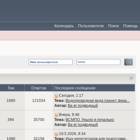
Календарь
Пользователи
Поиск
Помощь
Тем
Ответов
Последнее сообщение
Сегодня, 1:17
1680
121034
Тема:
Водопроводная вода пахнет фека...
Автор:
Ва яг подводный
Вчера, 9:48
394
35700
Тема:
ВСМПО. Уныло и печально
Автор:
Ва яг подводный
19.5.2026, 8:34
1490
32158
Тема:
Ищу репетиторов для подготовки...