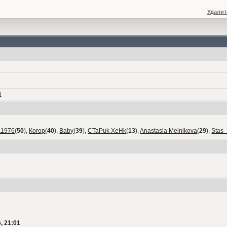
Удалит
й
а1976
(
50
),
Когор
(
40
),
Baby
(
39
),
CTaPuk XeHk
(
13
),
Anastasia Melnikova
(
29
),
Stas
, 21:01