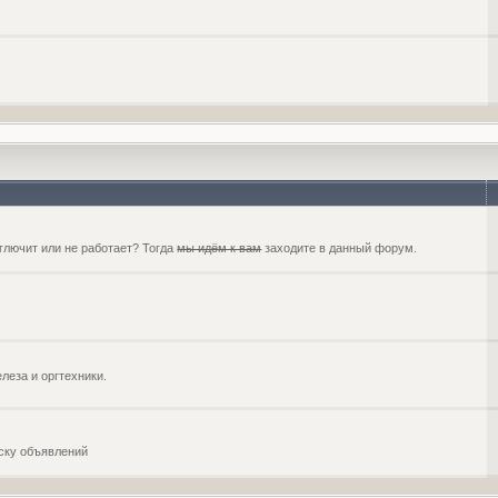
глючит или не работает? Тогда
мы идём к вам
заходите в данный форум.
еза и оргтехники.
оску объявлений