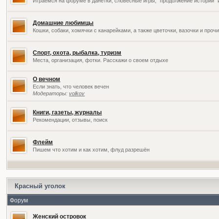
Играемся на форуме в данетки, словесные игры, "продолжение историй" 
Домашние любимцы
Кошки, собаки, хомячки с канарейками, а также цветочки, вазочки и про
Спорт, охота, рыбалка, туризм
Места, организация, фотки. Расскажи о своем отдыхе
О вечном
Если знать, что человек вечен
Модераторы:
volkov
Книги, газеты, журналы
Рекомендации, отзывы, поиск
Флейм
Пишем что хотим и как хотим, флуд разрешён
Красный уголок
Форум
Женский островок