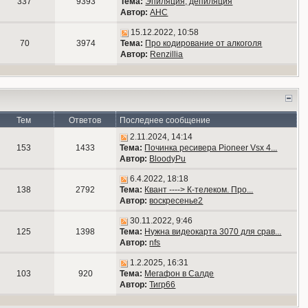
337
9393
Тема:
Эпиляция, депиляция
Автор:
АНС
15.12.2022, 10:58
70
3974
Тема:
Про кодирование от алкоголя
Автор:
Renzillia
Тем
Ответов
Последнее сообщение
2.11.2024, 14:14
153
1433
Тема:
Починка ресивера Pioneer Vsx 4...
Автор:
BloodyPu
6.4.2022, 18:18
138
2792
Тема:
Квант ----> К-телеком. Про...
Автор:
воскресенье2
30.11.2022, 9:46
125
1398
Тема:
Нужна видеокарта 3070 для срав...
Автор:
nfs
1.2.2025, 16:31
103
920
Тема:
Мегафон в Салде
Автор:
Тигр66