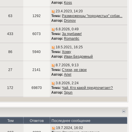
Автор:
Koss
23.4.2023, 14:20
63
1292
Тема:
Размноженцы "породистых" собак...
Автор:
Dronov
6.8.2026, 0:49
433
6073
Тема:
За грибами!
Автор:
Romantic
18.5.2021, 16:25
86
5940
Тема:
Хокку
Автор:
Иван Бездомный
8.7.2026, 9:13
27
2141
Тема:
Стихи, не свои
Автор:
Ariel
3.8.2026, 2:24
172
69870
Тема:
Чай. Кто какой предпочитает?
Автор:
Spun
Тем
Ответов
Последнее сообщение
19.7.2024, 16:02