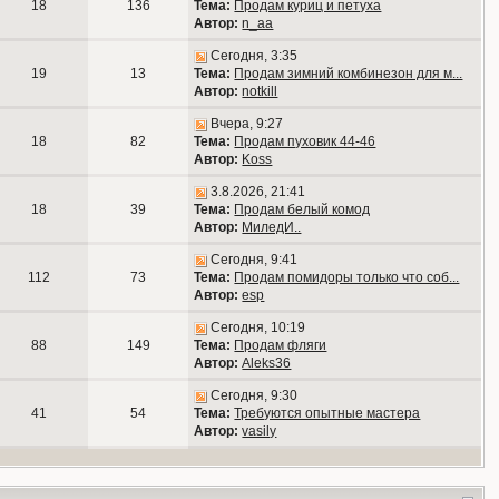
18
136
Тема:
Продам куриц и петуха
Автор:
n_aa
Сегодня, 3:35
19
13
Тема:
Продам зимний комбинезон для м...
Автор:
notkill
Вчера, 9:27
18
82
Тема:
Продам пуховик 44-46
Автор:
Koss
3.8.2026, 21:41
18
39
Тема:
Продам белый комод
Автор:
МиледИ..
Сегодня, 9:41
112
73
Тема:
Продам помидоры только что соб...
Автор:
esp
Сегодня, 10:19
88
149
Тема:
Продам фляги
Автор:
Aleks36
Сегодня, 9:30
41
54
Тема:
Требуются опытные мастера
Автор:
vasily