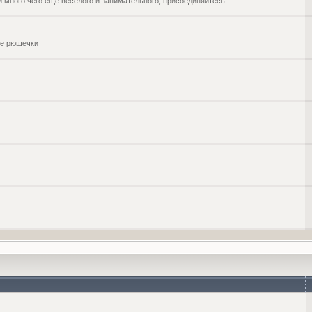
и много чего ещё веселого и занимательного, присоединяйтесь!
чие рюшечки