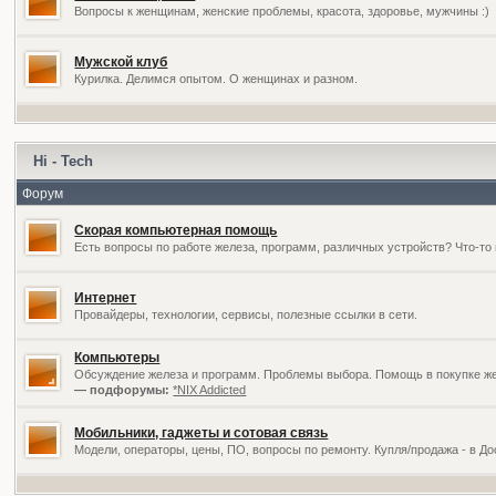
Вопросы к женщинам, женские проблемы, красота, здоровье, мужчины :)
Мужской клуб
Курилка. Делимся опытом. О женщинах и разном.
Hi - Tech
Форум
Скорая компьютерная помощь
Есть вопросы по работе железа, программ, различных устройств? Что-то 
Интернет
Провайдеры, технологии, сервисы, полезные ссылки в сети.
Компьютеры
Обсуждение железа и программ. Проблемы выбора. Помощь в покупке жел
— подфорумы:
*NIX Addicted
Мобильники, гаджеты и сотовая связь
Модели, операторы, цены, ПО, вопросы по ремонту. Купля/продажа - в Д