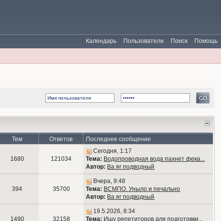
Календарь
Пользователи
Поиск
Помощь
Тем
Ответов
Последнее сообщение
Сегодня, 1:17
1680
121034
Тема:
Водопроводная вода пахнет фека...
Автор:
Ва яг подводный
Вчера, 9:48
394
35700
Тема:
ВСМПО. Уныло и печально
Автор:
Ва яг подводный
19.5.2026, 8:34
1490
32158
Тема:
Ищу репетиторов для подготовки...