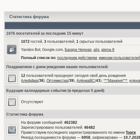
Статистика форума
1076 посетителей за последние 15 минут
1072
гостей,
3
пользователей,
1
скрытых пользователей
Yandex Bot, Google.com,
Багира Черная
,
alis
,
alena-9
Полный список по:
последним действиям
,
именам пользователе
Поздравляем с днем рождения наших пользователей:
12
пользователей празднуют сегодня свой день рождения
Алеффка
(
38
),
Оптимистка
(
39
),
АлёнкаВС
(
43
),
***Манюня***
,
елен
Будущие календарные события (в пределах 5 дней)
Отсутствуют
Статистика форума
На форуме сообщений:
462382
Зарегистрировано пользователей:
46482
Приветствуем последнего зарегистрированного по имени
Торги
Рекорд посещаемости форума —
6958
, зафиксирован —
10.7.2026