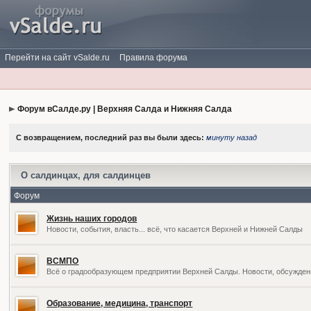
Перейти на сайт vSalde.ru
Правила форума
Форум вСалде.ру | Верхняя Салда и Нижняя Салда
С возвращением, последний раз вы были здесь:
минуту назад
О салдинцах, для салдинцев
Форум
Жизнь наших городов
Новости, события, власть... всё, что касается Верхней и Нижней Салды
ВСМПО
Всё о градообразующем предприятии Верхней Салды. Новости, обсужден
Образование, медицина, транспорт