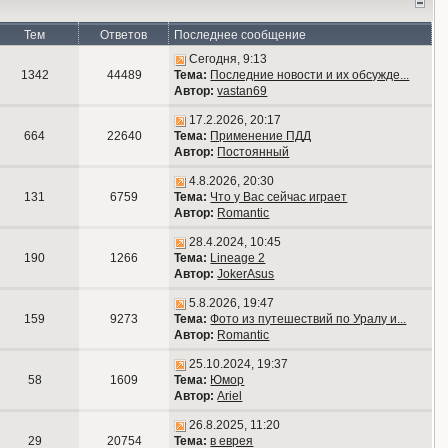
Тем
Ответов
Последнее сообщение
Сегодня, 9:13
1342
44489
Тема:
Последние новости и их обсужде...
Автор:
vastan69
17.2.2026, 20:17
664
22640
Тема:
Применение ПДД
Автор:
Постоянный
4.8.2026, 20:30
131
6759
Тема:
Что у Вас сейчас играет
Автор:
Romantic
28.4.2024, 10:45
190
1266
Тема:
Lineage 2
Автор:
JokerAsus
5.8.2026, 19:47
159
9273
Тема:
Фото из путешествий по Уралу и...
Автор:
Romantic
25.10.2024, 19:37
58
1609
Тема:
Юмор
Автор:
Ariel
26.8.2025, 11:20
29
20754
Тема:
в еврея