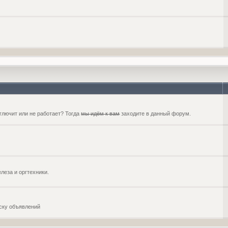
глючит или не работает? Тогда
мы идём к вам
заходите в данный форум.
еза и оргтехники.
оску объявлений