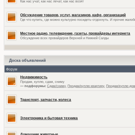
Как нас учат, как нас лечат, как нас возят
Обсуждение товаров, услуг, магазинов, кафе, организаций
Где что купить, где можно культурно посидеть-отдохнуть. И прочие жал
Местное радио, телевидение, газеты, провайдеры интернета
Обсуждение всех провайдеров Верхней и Нижней Салды
Доска объявлений
Форум
Недвижимость
Продам, куплю, сдам, сниму
— подфорумы:
Сдам/сниму
,
Продам/куплю квартиру
,
Продам/куплю дом,
Транспорт, запчасти, колеса
Электроника и бытовая техника
Домашние животные