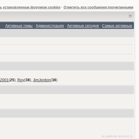
ь установленные форумом cookies
·
Отметить все сообщения прочитанными
Активные темы
·
Администрация
·
Активные сегодня
·
Самые активные
_2001
(
25
),
Roy
(
38
),
JimJordon
(
38
)