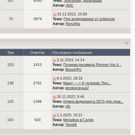
337
9393
Тема:
Эпиляция, депиляция
Автор:
АНС
15.12.2022, 10:58
70
3974
Тема:
Про кодирование от алкоголя
Автор:
Renzillia
Тем
Ответов
Последнее сообщение
2.11.2024, 14:14
153
1433
Тема:
Починка ресивера Pioneer Vsx 4...
Автор:
BloodyPu
6.4.2022, 18:18
138
2792
Тема:
Квант ----> К-телеком. Про...
Автор:
воскресенье2
30.11.2022, 9:46
125
1398
Тема:
Нужна видеокарта 3070 для срав...
Автор:
nfs
1.2.2025, 16:31
103
920
Тема:
Мегафон в Салде
Автор:
Тигр66