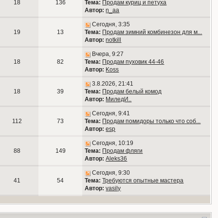
18
136
Тема:
Продам куриц и петуха
Автор:
n_aa
Сегодня, 3:35
19
13
Тема:
Продам зимний комбинезон для м...
Автор:
notkill
Вчера, 9:27
18
82
Тема:
Продам пуховик 44-46
Автор:
Koss
3.8.2026, 21:41
18
39
Тема:
Продам белый комод
Автор:
МиледИ..
Сегодня, 9:41
112
73
Тема:
Продам помидоры только что соб...
Автор:
esp
Сегодня, 10:19
88
149
Тема:
Продам фляги
Автор:
Aleks36
Сегодня, 9:30
41
54
Тема:
Требуются опытные мастера
Автор:
vasily