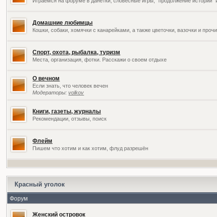
Играемся на форуме в данетки, словесные игры, "продолжение историй" 
Домашние любимцы
Кошки, собаки, хомячки с канарейками, а также цветочки, вазочки и про
Спорт, охота, рыбалка, туризм
Места, организация, фотки. Расскажи о своем отдыхе
О вечном
Если знать, что человек вечен
Модераторы:
volkov
Книги, газеты, журналы
Рекомендации, отзывы, поиск
Флейм
Пишем что хотим и как хотим, флуд разрешён
Красный уголок
Форум
Женский островок