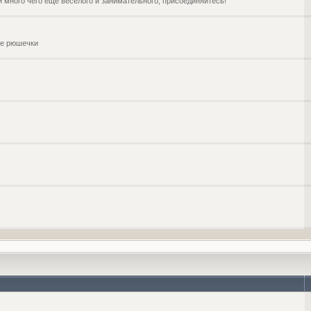
и много чего ещё веселого и занимательного, присоединяйтесь!
чие рюшечки