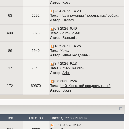
Автор:
Koss
23.4.2023, 14:20
63
1292
Тема:
Размноженцы "породистых" собак...
Автор:
Dronov
6.8.2026, 0:49
433
6073
Тема:
За грибами!
Автор:
Romantic
18.5.2021, 16:25
86
5940
Тема:
Хокку
Автор:
Иван Бездомный
8.7.2026, 9:13
27
2141
Тема:
Стихи, не свои
Автор:
Ariel
3.8.2026, 2:24
172
69870
Тема:
Чай. Кто какой предпочитает?
Автор:
Spun
Тем
Ответов
Последнее сообщение
19.7.2024, 16:02