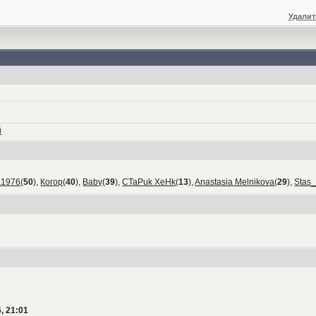
Удалит
й
а1976
(
50
),
Когор
(
40
),
Baby
(
39
),
CTaPuk XeHk
(
13
),
Anastasia Melnikova
(
29
),
Stas
, 21:01