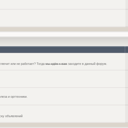
глючит или не работает? Тогда
мы идём к вам
заходите в данный форум.
еза и оргтехники.
оску объявлений