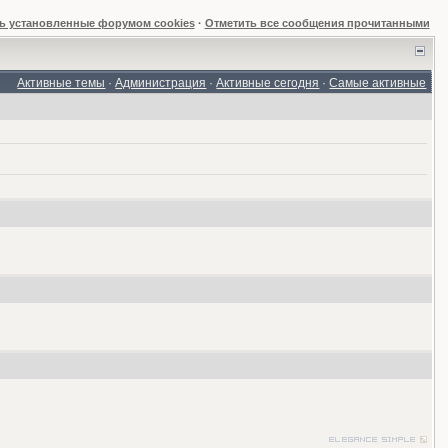
ь установленные форумом cookies
·
Отметить все сообщения прочитанными
Активные темы
·
Администрация
·
Активные сегодня
·
Самые активные