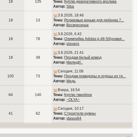
18
135
Тема:
Куплю декоративного кролика
Автор:
Siba
3.8.2026, 18:46
18
13
Тема:
Роликовые коньки для ребенка 7...
Автор:
Воскресенье
3.8.2026, 6:42
18
78
Тема:
Олимпийка Adidas р.48-50(новая...
Автор:
slavans
3.8.2026, 21:41
18
39
Тема:
Продам белый комод
Автор:
МиледИ..
Сегодня, 11:08
105
73
Тема:
Продам помидоры и огурцы из те...
Автор:
Медь
Вчера, 16:54
84
140
Тема:
Куплю твинблок
Автор:
~OLYA~
Сегодня, 10:17
41
62
Тема:
Строители нужны
Автор:
stasus64