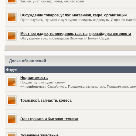
Как нас учат, как нас лечат, как нас возят
Обсуждение товаров, услуг, магазинов, кафе, организаций
Где что купить, где можно культурно посидеть-отдохнуть. И прочие жал
Местное радио, телевидение, газеты, провайдеры интернета
Обсуждение всех провайдеров Верхней и Нижней Салды
Доска объявлений
Форум
Недвижимость
Продам, куплю, сдам, сниму
— подфорумы:
Сдам/сниму
,
Продам/куплю квартиру
,
Продам/куплю дом,
Транспорт, запчасти, колеса
Электроника и бытовая техника
Домашние животные