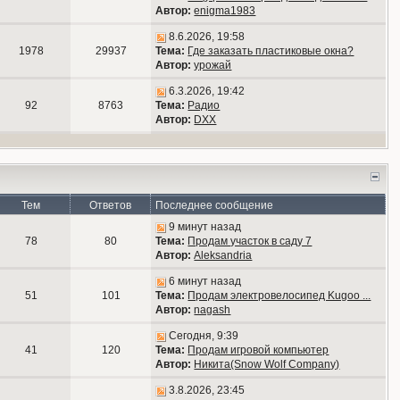
Автор:
enigma1983
8.6.2026, 19:58
1978
29937
Тема:
Где заказать пластиковые окна?
Автор:
урожай
6.3.2026, 19:42
92
8763
Тема:
Радио
Автор:
DXX
Тем
Ответов
Последнее сообщение
9 минут назад
78
80
Тема:
Продам участок в саду 7
Автор:
Aleksandria
6 минут назад
51
101
Тема:
Продам электровелосипед Kugoo ...
Автор:
nagash
Сегодня, 9:39
41
120
Тема:
Продам игровой компьютер
Автор:
Никита(Snow Wolf Company)
3.8.2026, 23:45