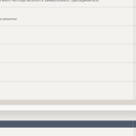
и много чего ещё веселого и занимательного, присоединяйтесь!
чие рюшечки