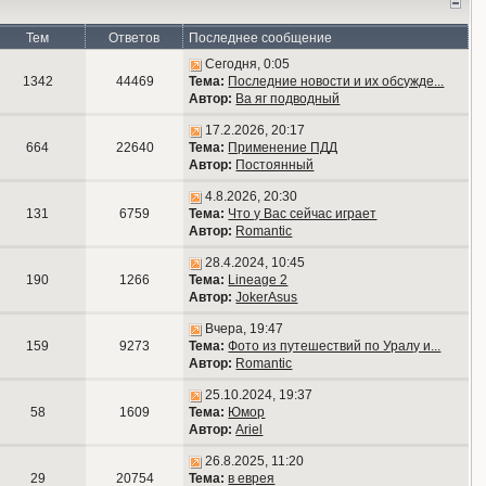
Тем
Ответов
Последнее сообщение
Сегодня, 0:05
1342
44469
Тема:
Последние новости и их обсужде...
Автор:
Ва яг подводный
17.2.2026, 20:17
664
22640
Тема:
Применение ПДД
Автор:
Постоянный
4.8.2026, 20:30
131
6759
Тема:
Что у Вас сейчас играет
Автор:
Romantic
28.4.2024, 10:45
190
1266
Тема:
Lineage 2
Автор:
JokerAsus
Вчера, 19:47
159
9273
Тема:
Фото из путешествий по Уралу и...
Автор:
Romantic
25.10.2024, 19:37
58
1609
Тема:
Юмор
Автор:
Ariel
26.8.2025, 11:20
29
20754
Тема:
в еврея