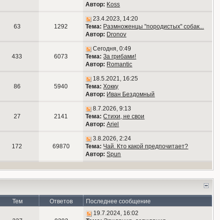
Автор:
Koss
23.4.2023, 14:20
63
1292
Тема:
Размноженцы "породистых" собак...
Автор:
Dronov
Сегодня, 0:49
433
6073
Тема:
За грибами!
Автор:
Romantic
18.5.2021, 16:25
86
5940
Тема:
Хокку
Автор:
Иван Бездомный
8.7.2026, 9:13
27
2141
Тема:
Стихи, не свои
Автор:
Ariel
3.8.2026, 2:24
172
69870
Тема:
Чай. Кто какой предпочитает?
Автор:
Spun
Тем
Ответов
Последнее сообщение
19.7.2024, 16:02