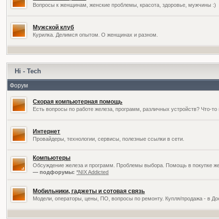
Вопросы к женщинам, женские проблемы, красота, здоровье, мужчины :)
Мужской клуб
Курилка. Делимся опытом. О женщинах и разном.
Hi - Tech
Форум
Скорая компьютерная помощь
Есть вопросы по работе железа, программ, различных устройств? Что-то 
Интернет
Провайдеры, технологии, сервисы, полезные ссылки в сети.
Компьютеры
Обсуждение железа и программ. Проблемы выбора. Помощь в покупке жел
— подфорумы:
*NIX Addicted
Мобильники, гаджеты и сотовая связь
Модели, операторы, цены, ПО, вопросы по ремонту. Купля/продажа - в Д