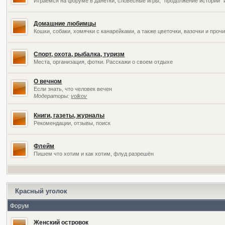
Играемся на форуме в данетки, словесные игры, "продолжение историй" 
Домашние любимцы
Кошки, собаки, хомячки с канарейками, а также цветочки, вазочки и про
Спорт, охота, рыбалка, туризм
Места, организация, фотки. Расскажи о своем отдыхе
О вечном
Если знать, что человек вечен
Модераторы:
volkov
Книги, газеты, журналы
Рекомендации, отзывы, поиск
Флейм
Пишем что хотим и как хотим, флуд разрешён
Красный уголок
Форум
Женский островок