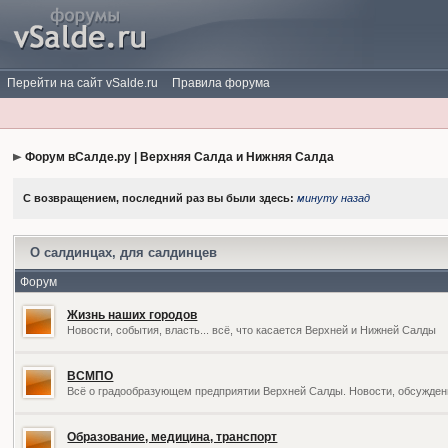
Перейти на сайт vSalde.ru
Правила форума
Форум вСалде.ру | Верхняя Салда и Нижняя Салда
С возвращением, последний раз вы были здесь:
минуту назад
О салдинцах, для салдинцев
Форум
Жизнь наших городов
Новости, события, власть... всё, что касается Верхней и Нижней Салды
ВСМПО
Всё о градообразующем предприятии Верхней Салды. Новости, обсужден
Образование, медицина, транспорт