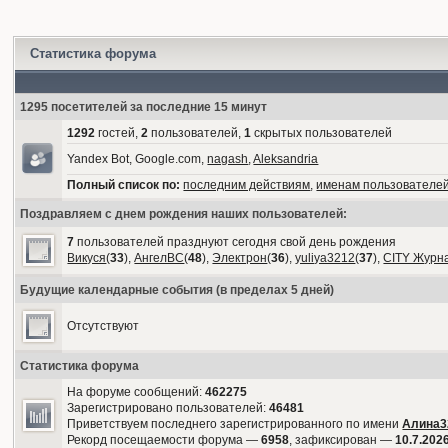
Статистика форума
1295 посетителей за последние 15 минут
1292
гостей,
2
пользователей,
1
скрытых пользователей
Yandex Bot, Google.com,
nagash
,
Aleksandria
Полный список по:
последним действиям
,
именам пользователе
Поздравляем с днем рождения наших пользователей:
7
пользователей празднуют сегодня свой день рождения
Викуся
(
33
),
АнгелВС
(
48
),
Электрон
(
36
),
yuliya3212
(
37
),
CITY Журн
Будущие календарные события (в пределах 5 дней)
Отсутствуют
Статистика форума
На форуме сообщений:
462275
Зарегистрировано пользователей:
46481
Приветствуем последнего зарегистрированного по имени
Алина3
Рекорд посещаемости форума —
6958
, зафиксирован —
10.7.2026