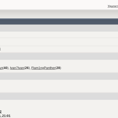
Удалит
й
ал
(
40
),
Ivan7Ivan
(
26
),
Flam1ngPanther
(
28
)
2
, 21:01