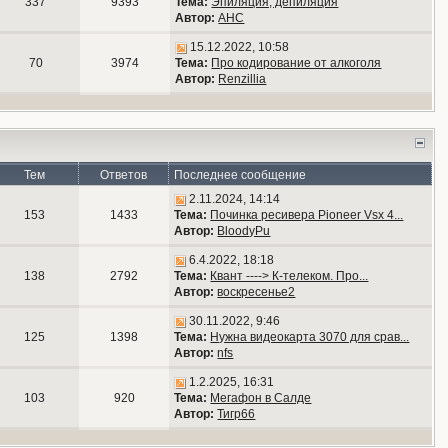
337
9393
Тема:
Эпиляция, депиляция
Автор:
АНС
15.12.2022, 10:58
70
3974
Тема:
Про кодирование от алкоголя
Автор:
Renzillia
Тем
Ответов
Последнее сообщение
2.11.2024, 14:14
153
1433
Тема:
Починка ресивера Pioneer Vsx 4...
Автор:
BloodyPu
6.4.2022, 18:18
138
2792
Тема:
Квант ----> К-телеком. Про...
Автор:
воскресенье2
30.11.2022, 9:46
125
1398
Тема:
Нужна видеокарта 3070 для срав...
Автор:
nfs
1.2.2025, 16:31
103
920
Тема:
Мегафон в Салде
Автор:
Тигр66