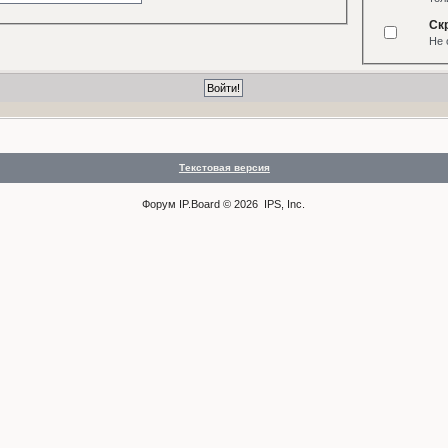
Ск
Не 
Текстовая версия
Форум
IP.Board
© 2026
IPS, Inc
.