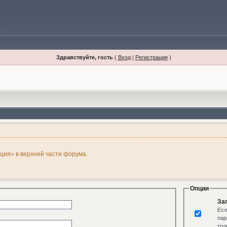
Здравствуйте, гость
(
Вход
|
Регистрация
)
ация» в верхней части форума.
Опции
За
Есл
пар
тол