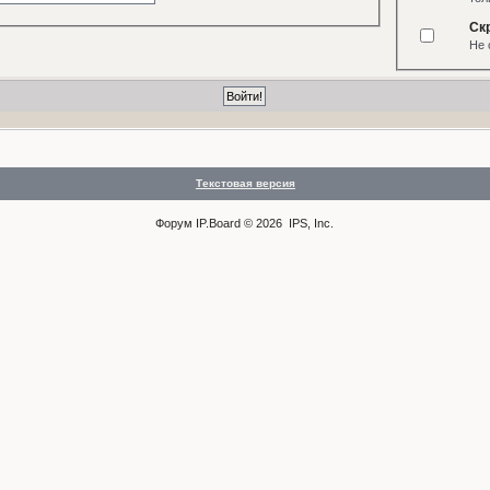
Ск
Не 
Текстовая версия
Форум
IP.Board
© 2026
IPS, Inc
.