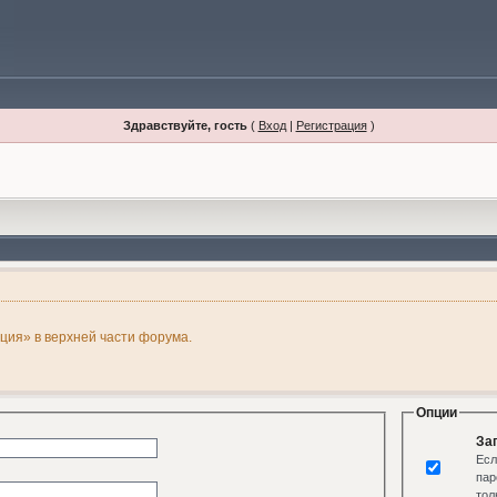
Здравствуйте, гость
(
Вход
|
Регистрация
)
ация» в верхней части форума.
Опции
За
Есл
пар
тол