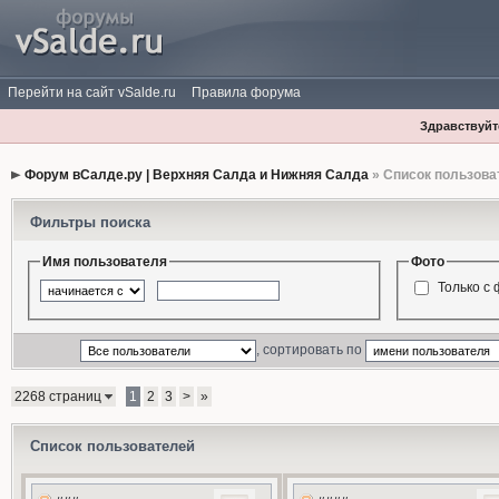
Перейти на сайт vSalde.ru
Правила форума
Здравствуйте
Форум вСалде.ру | Верхняя Салда и Нижняя Салда
» Список пользова
Фильтры поиска
Имя пользователя
Фото
Только с
, сортировать по
2268 страниц
1
2
3
>
»
Список пользователей