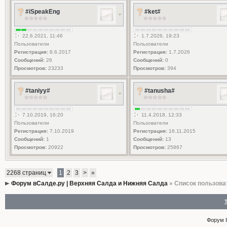
#iSpeakEng
#ket#
22.6.2021, 11:46
1.7.2026, 19:23
Пользователи
Пользователи
Регистрация:
8.6.2017
Регистрация:
1.7.2026
Сообщений:
26
Сообщений:
0
Просмотров:
23233
Просмотров:
394
#taniyy#
#tanusha#
7.10.2019, 16:20
11.4.2018, 12:33
Пользователи
Пользователи
Регистрация:
7.10.2019
Регистрация:
16.11.2015
Сообщений:
1
Сообщений:
13
Просмотров:
20922
Просмотров:
25867
2268 страниц
1
2
3
>
»
Форум вСалде.ру | Верхняя Салда и Нижняя Салда
» Список пользова
Форум