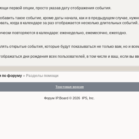
мощи первой опции, просто указав дату отображения события.
обавить такое событие, кроме даты начала, как и в предыдущем случае, нужн
ать, когда в календаре за раз отображается несколько длительных событий.
чески повторяются в календаре: еженедельно, ежемесячно, ежегодно.
ять открытые события, которые будут показываться не только вам, но и все
отображаться дни рождения всех пользователей, в том числе и ваш, если вы
 по форуму
» Разделы помощи
Текстовая версия
Форум
IP.Board
© 2026
IPS, Inc
.