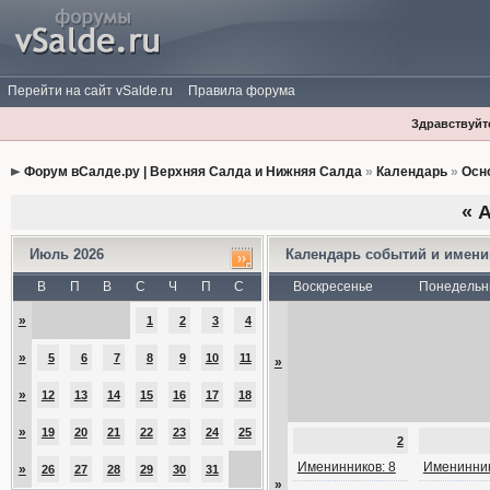
Перейти на сайт vSalde.ru
Правила форума
Здравствуйте
Форум вСалде.ру | Верхняя Салда и Нижняя Салда
»
Календарь
»
Осн
«
А
Июль 2026
Календарь событий и имен
В
П
В
С
Ч
П
С
Воскресенье
Понедельн
»
1
2
3
4
»
5
6
7
8
9
10
11
»
»
12
13
14
15
16
17
18
»
19
20
21
22
23
24
25
2
Именинников: 8
Именинник
»
26
27
28
29
30
31
»