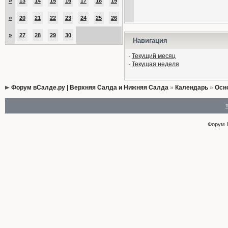
»
13
14
15
16
17
18
19
»
20
21
22
23
24
25
26
»
27
28
29
30
Навигация
·
Текущий месяц
·
Текущая неделя
Форум вСалде.ру | Верхняя Салда и Нижняя Салда
»
Календарь
»
Осн
Форум