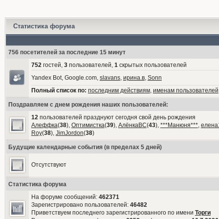
Статистика форума
756 посетителей за последние 15 минут
752
гостей,
3
пользователей,
1
скрытых пользователей
Yandex Bot, Google.com,
slavans
,
ирина.в
,
Sonn
Полный список по:
последним действиям
,
именам пользователей
Поздравляем с днем рождения наших пользователей:
12
пользователей празднуют сегодня свой день рождения
Алеффка
(
38
),
Оптимистка
(
39
),
АлёнкаВС
(
43
),
***Манюня***
,
елена
Roy
(
38
),
JimJordon
(
38
)
Будущие календарные события (в пределах 5 дней)
Отсутствуют
Статистика форума
На форуме сообщений:
462371
Зарегистрировано пользователей:
46482
Приветствуем последнего зарегистрированного по имени
Торги