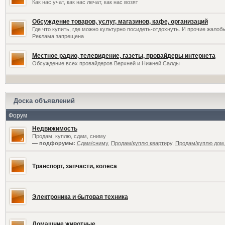
Как нас учат, как нас лечат, как нас возят
Обсуждение товаров, услуг, магазинов, кафе, организаций
Где что купить, где можно культурно посидеть-отдохнуть. И прочие жалоб
Реклама запрещена
Местное радио, телевидение, газеты, провайдеры интернета
Обсуждение всех провайдеров Верхней и Нижней Салды
Доска объявлений
Форум
Недвижимость
Продам, куплю, сдам, сниму
— подфорумы:
Сдам/сниму
,
Продам/куплю квартиру
,
Продам/куплю дом,
Транспорт, запчасти, колеса
Электроника и бытовая техника
Домашние животные