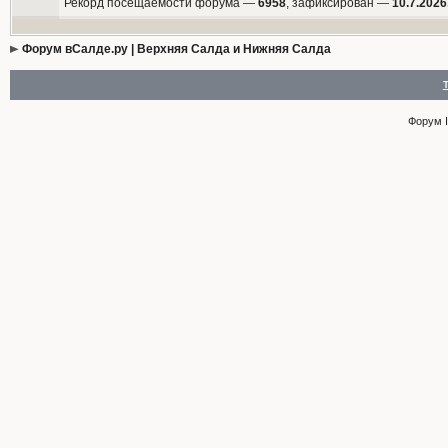
Рекорд посещаемости форума —
6958
, зафиксирован —
10.7.2026
Форум вСалде.ру | Верхняя Салда и Нижняя Салда
Форум