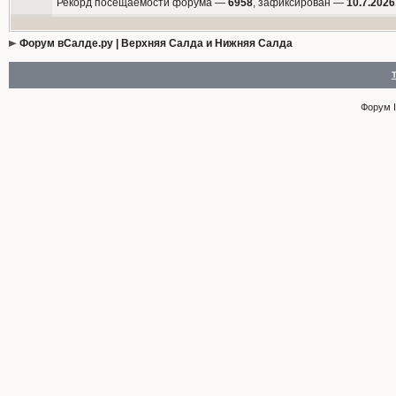
Рекорд посещаемости форума —
6958
, зафиксирован —
10.7.2026
Форум вСалде.ру | Верхняя Салда и Нижняя Салда
Форум