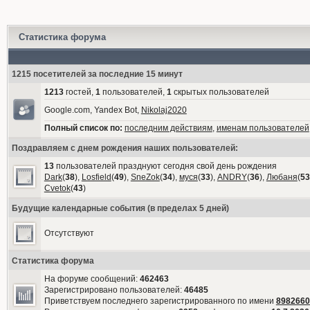
Статистика форума
1215 посетителей за последние 15 минут
1213
гостей,
1
пользователей,
1
скрытых пользователей
Google.com, Yandex Bot,
Nikolaj2020
Полный список по:
последним действиям
,
именам пользователей
Поздравляем с днем рождения наших пользователей:
13
пользователей празднуют сегодня свой день рождения
Dark
(
38
),
Losfield
(
49
),
SneZok
(
34
),
муся
(
33
),
ANDRY
(
36
),
Любаня
(
53
Cvetok
(
43
)
Будущие календарные события (в пределах 5 дней)
Отсутствуют
Статистика форума
На форуме сообщений:
462463
Зарегистрировано пользователей:
46485
Приветствуем последнего зарегистрированного по имени
8982660