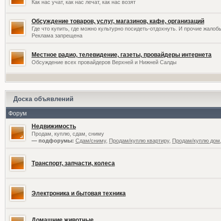
Как нас учат, как нас лечат, как нас возят
Обсуждение товаров, услуг, магазинов, кафе, организаций
Где что купить, где можно культурно посидеть-отдохнуть. И прочие жалоб
Реклама запрещена
Местное радио, телевидение, газеты, провайдеры интернета
Обсуждение всех провайдеров Верхней и Нижней Салды
Доска объявлений
Форум
Недвижимость
Продам, куплю, сдам, сниму
— подфорумы:
Сдам/сниму
,
Продам/куплю квартиру
,
Продам/куплю дом,
Транспорт, запчасти, колеса
Электроника и бытовая техника
Домашние животные