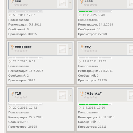
###
####
5.8.2011, 17:37
11.2.2025, 9:49
Пользователи
Пользователи
Регистрация:
5.8.2011
Регистрация:
14.2.2018
Сообщений:
0
Сообщений:
48
Просмотров:
30115
Просмотров:
27568
###33###
##2
23.5.2025, 9:52
27.8.2011, 23:23
Пользователи
Пользователи
Регистрация:
16.5.2025
Регистрация:
27.8.2011
Сообщений:
2
Сообщений:
0
Просмотров:
3993
Просмотров:
29220
#10
#A1enka#
22.9.2015, 12:42
6.4.2018, 10:50
Пользователи
Пользователи
Регистрация:
22.9.2015
Регистрация:
20.11.2013
Сообщений:
1
Сообщений:
99
Просмотров:
26165
Просмотров:
27211