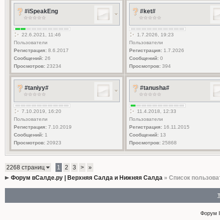
#iSpeakEng
#ket#
22.6.2021, 11:46
1.7.2026, 19:23
Пользователи
Пользователи
Регистрация:
8.6.2017
Регистрация:
1.7.2026
Сообщений:
26
Сообщений:
0
Просмотров:
23234
Просмотров:
394
#taniyy#
#tanusha#
7.10.2019, 16:20
11.4.2018, 12:33
Пользователи
Пользователи
Регистрация:
7.10.2019
Регистрация:
16.11.2015
Сообщений:
1
Сообщений:
13
Просмотров:
20923
Просмотров:
25868
2268 страниц
1
2
3
>
»
Форум вСалде.ру | Верхняя Салда и Нижняя Салда
» Список пользова
Форум