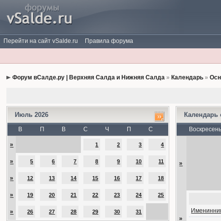
Перейти на сайт vSalde.ru
Правила форума
Форум вСалде.ру | Верхняя Салда и Нижняя Салда
»
Календарь
»
Осн
Июль 2026
Календарь
В
П
В
С
Ч
П
С
Воскресен
»
1
2
3
4
»
5
6
7
8
9
10
11
»
»
12
13
14
15
16
17
18
»
19
20
21
22
23
24
25
Именинник
»
26
27
28
29
30
31
»