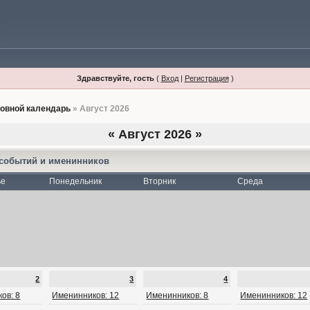
Здравствуйте, гость
(
Вход
|
Регистрация
)
овной календарь
» Август 2026
«
Август 2026
»
 событий и именинников
ье
Понедельник
Вторник
Среда
2
3
4
ов: 8
Именинников: 12
Именинников: 8
Именинников: 12