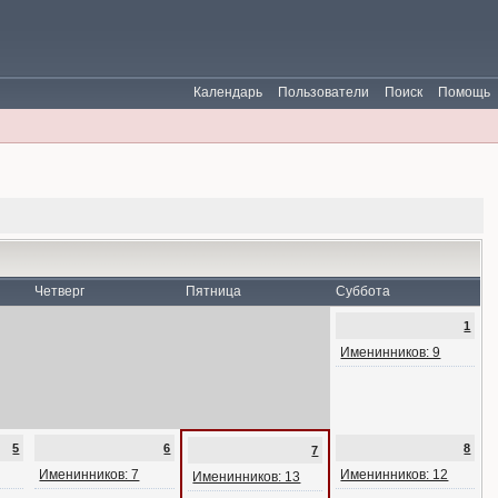
Календарь
Пользователи
Поиск
Помощь
Четверг
Пятница
Суббота
1
Именинников: 9
5
6
8
7
Именинников: 7
Именинников: 12
Именинников: 13