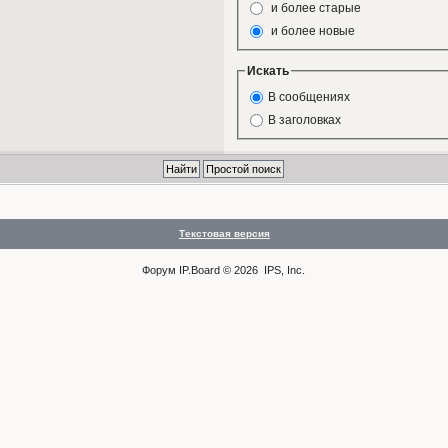
и более старые
и более новые
Искать
В сообщениях
В заголовках
Текстовая версия
Форум
IP.Board
© 2026
IPS, Inc
.