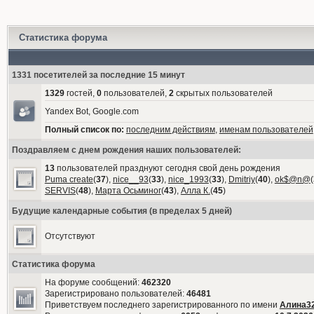
Статистика форума
1331 посетителей за последние 15 минут
1329
гостей,
0
пользователей,
2
скрытых пользователей
Yandex Bot, Google.com
Полный список по:
последним действиям
,
именам пользователей
Поздравляем с днем рождения наших пользователей:
13
пользователей празднуют сегодня свой день рождения
Puma create
(
37
),
nice__93
(
33
),
nice_1993
(
33
),
Dmitriy
(
40
),
ok$@n@
(
SERVIS
(
48
),
Марта Осьминог
(
43
),
Алла К.
(
45
)
Будущие календарные события (в пределах 5 дней)
Отсутствуют
Статистика форума
На форуме сообщений:
462320
Зарегистрировано пользователей:
46481
Приветствуем последнего зарегистрированного по имени
Алина3