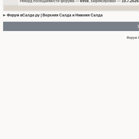
Рекорд посещаемости форума —
6958
, зафиксирован —
10.7.2026
Форум вСалде.ру | Верхняя Салда и Нижняя Салда
Форум