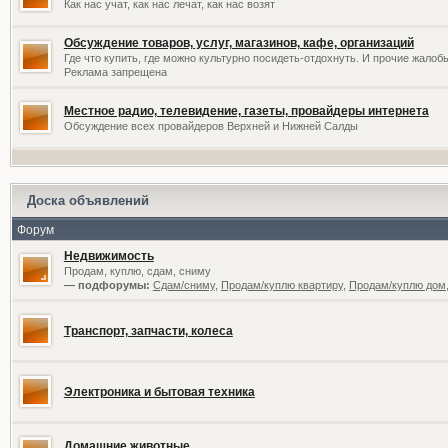
Как нас учат, как нас лечат, как нас возят
Обсуждение товаров, услуг, магазинов, кафе, организаций
Где что купить, где можно культурно посидеть-отдохнуть. И прочие жалоб
Реклама запрещена
Местное радио, телевидение, газеты, провайдеры интернета
Обсуждение всех провайдеров Верхней и Нижней Салды
Доска объявлений
Форум
Недвижимость
Продам, куплю, сдам, сниму
— подфорумы:
Сдам/сниму
,
Продам/куплю квартиру
,
Продам/куплю дом,
Транспорт, запчасти, колеса
Электроника и бытовая техника
Домашние животные