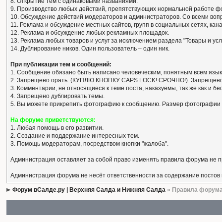
8. Открытие тем с одинаковыми названиями.
9. Производство любых действий, препятствующих нормальной работе ф
10. Обсуждение действий модераторов и администраторов. Со всеми вопро
11. Реклама и обсуждение местных сайтов, групп в социальных сетях, кан
12. Реклама и обсуждение любых рекламных площадок.
13. Реклама любых товаров и услуг за исключением раздела "Товары и усл
14. Дублирование ников. Один пользователь – один ник.
При публикации тем и сообщений:
1. Сообщение обязано быть написано человеческим, понятным всем язык
2. Запрещено орать. (КУПЛЮ КНОПКУ CAPS LOCK! СРОЧНО!). Запрещено
3. Комментарии, не относящиеся к теме поста, наказуемы, так же как и 
4. Запрещено дублировать темы.
5. Вы можете прикрепить фотографию к сообщению. Размер фотографии 
На форуме приветствуются:
1. Любая помощь в его развитии.
2. Создание и поддержание интересных тем.
3. Помощь модераторам, посредством кнопки "жалоба".
Администрация оставляет за собой право изменять правила форума не 
Администрация форума не несёт ответственности за содержание постов
Форум вСалде.ру | Верхняя Салда и Нижняя Салда
» Правила форум