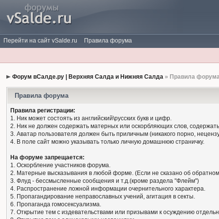
Перейти на сайт vSalde.ru
Правила форума
Форум вСалде.ру | Верхняя Салда и Нижняя Салда
» Правила форум
Правила форума
Правила регистрации:
1. Ник может состоять из английский\русских букв и цифр.
2. Ник не должен содержать матерных или оскорбляющих слов, содержать
3. Аватар пользователя должен быть приличным (никакого порно, нецензу
4. В поле сайт можно указывать только личную домашнюю страничку.
На форуме запрещается:
1. Оскорбление участников форума.
2. Матерные высказывания в любой форме. (Если не сказано об обратном
3. Флуд - бессмысленные сообщения и т.д.(кроме раздела "Флейм")
4. Распространение ложной информации очернительного характера.
5. Пропагандирование неправославных учений, агитация в секты.
6. Пропаганда гомосексуализма.
7. Открытие тем с издевательствами или призывами к осуждению отдельн