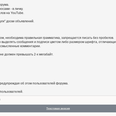
орума.
сами - в личку.
алов на YouTube.
уги" доски объявлений.
ом, необходима правильная грамматика, запрещается писать без пробелов.
 выделять сообщения и подписи цветом либо размером шрифта, отличающим
бессмысленные комментарии.
не должен превышать 2-х мегабайт.
предупреждая об этом пользователей форума.
 пользователей.
а
Текстовая версия