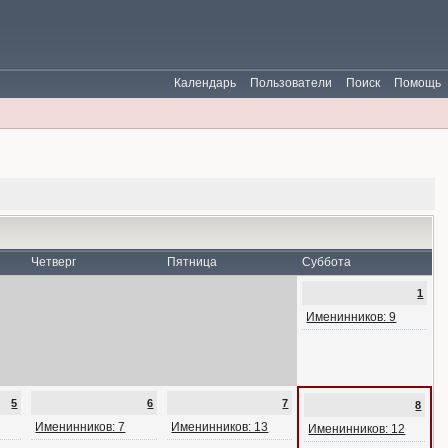
Календарь
Пользователи
Поиск
Помощь
Четверг
Пятница
Суббота
1
Именинников: 9
5
6
7
8
Именинников: 7
Именинников: 13
Именинников: 12