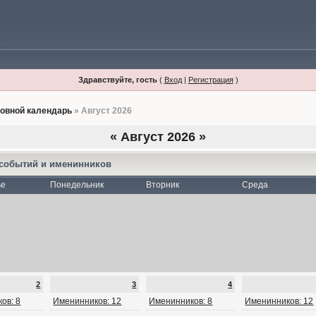
Здравствуйте, гость
(
Вход
|
Регистрация
)
овной календарь
» Август 2026
«
Август 2026
»
 событий и именинников
ье
Понедельник
Вторник
Среда
2
3
4
ов: 8
Именинников: 12
Именинников: 8
Именинников: 12