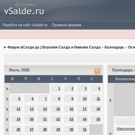
Перейти на сайт vSalde.ru
Правила форума
Форум вСалде.ру | Верхняя Салда и Нижняя Салда
»
Календарь
»
Осн
Июль 2026
Календарь
В
П
В
С
Ч
П
С
Воскресен
»
1
2
3
4
»
5
6
7
8
9
10
11
»
»
12
13
14
15
16
17
18
»
19
20
21
22
23
24
25
Именинник
»
26
27
28
29
30
31
»