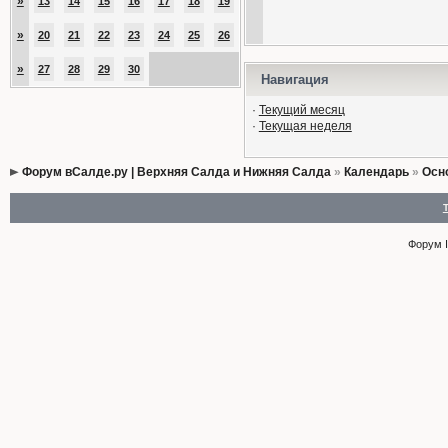
»
13
14
15
16
17
18
19
»
20
21
22
23
24
25
26
»
27
28
29
30
Навигация
·
Текущий месяц
·
Текущая неделя
Форум вСалде.ру | Верхняя Салда и Нижняя Салда
»
Календарь
»
Осн
Форум