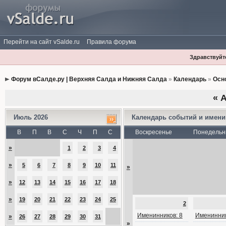
Перейти на сайт vSalde.ru
Правила форума
Здравствуйте
Форум вСалде.ру | Верхняя Салда и Нижняя Салда
»
Календарь
»
Осн
«
А
Июль 2026
Календарь событий и имен
В
П
В
С
Ч
П
С
Воскресенье
Понедельн
»
1
2
3
4
»
5
6
7
8
9
10
11
»
»
12
13
14
15
16
17
18
»
19
20
21
22
23
24
25
2
Именинников: 8
Именинник
»
26
27
28
29
30
31
»