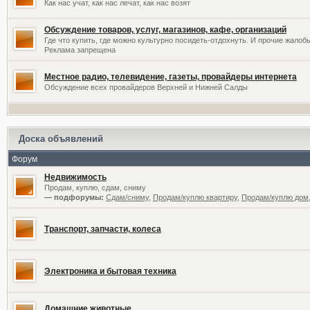
Как нас учат, как нас лечат, как нас возят
Обсуждение товаров, услуг, магазинов, кафе, организаций
Где что купить, где можно культурно посидеть-отдохнуть. И прочие жалоб
Реклама запрещена
Местное радио, телевидение, газеты, провайдеры интернета
Обсуждение всех провайдеров Верхней и Нижней Салды
Доска объявлений
Форум
Недвижимость
Продам, куплю, сдам, сниму
— подфорумы:
Сдам/сниму
,
Продам/куплю квартиру
,
Продам/куплю дом,
Транспорт, запчасти, колеса
Электроника и бытовая техника
Домашние животные