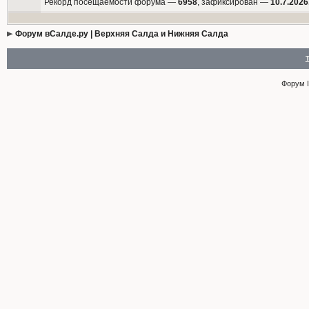
Рекорд посещаемости форума —
6958
, зафиксирован —
10.7.2026
Форум вСалде.ру | Верхняя Салда и Нижняя Салда
Форум