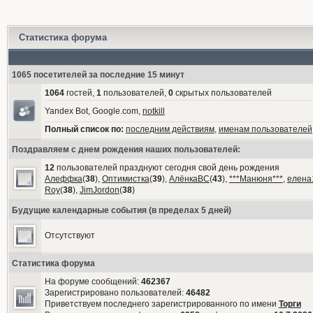
Статистика форума
1065 посетителей за последние 15 минут
1064
гостей,
1
пользователей,
0
скрытых пользователей
Yandex Bot, Google.com,
notkill
Полный список по:
последним действиям
,
именам пользователей
Поздравляем с днем рождения наших пользователей:
12
пользователей празднуют сегодня свой день рождения
Алеффка
(
38
),
Оптимистка
(
39
),
АлёнкаВС
(
43
),
***Манюня***
,
елена
Roy
(
38
),
JimJordon
(
38
)
Будущие календарные события (в пределах 5 дней)
Отсутствуют
Статистика форума
На форуме сообщений:
462367
Зарегистрировано пользователей:
46482
Приветствуем последнего зарегистрированного по имени
Торги