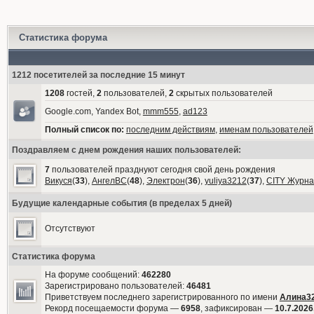
Статистика форума
1212 посетителей за последние 15 минут
1208
гостей,
2
пользователей,
2
скрытых пользователей
Google.com, Yandex Bot,
mmm555
,
ad123
Полный список по:
последним действиям
,
именам пользователей
Поздравляем с днем рождения наших пользователей:
7
пользователей празднуют сегодня свой день рождения
Викуся
(
33
),
АнгелВС
(
48
),
Электрон
(
36
),
yuliya3212
(
37
),
CITY Журна
Будущие календарные события (в пределах 5 дней)
Отсутствуют
Статистика форума
На форуме сообщений:
462280
Зарегистрировано пользователей:
46481
Приветствуем последнего зарегистрированного по имени
Алина3
Рекорд посещаемости форума —
6958
, зафиксирован —
10.7.2026