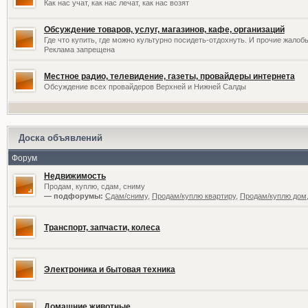
Как нас учат, как нас лечат, как нас возят
Обсуждение товаров, услуг, магазинов, кафе, организаций
Где что купить, где можно культурно посидеть-отдохнуть. И прочие жалоб
Реклама запрещена
Местное радио, телевидение, газеты, провайдеры интернета
Обсуждение всех провайдеров Верхней и Нижней Салды
Доска объявлений
Форум
Недвижимость
Продам, куплю, сдам, сниму
— подфорумы:
Сдам/сниму
,
Продам/куплю квартиру
,
Продам/куплю дом,
Транспорт, запчасти, колеса
Электроника и бытовая техника
Домашние животные