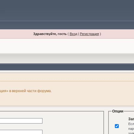
Здравствуйте, гость
(
Вход
|
Регистрация
)
ация» в верхней части форума.
Опции
За
Есл
пар
тол