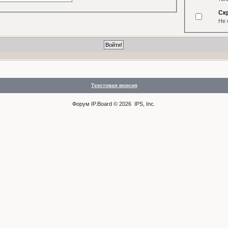
Ск
Не 
Текстовая версия
Форум
IP.Board
© 2026
IPS, Inc
.