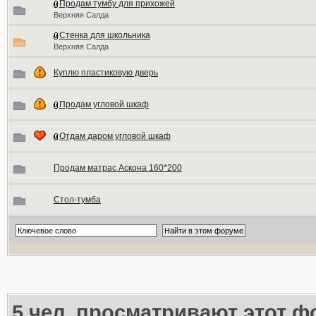
Продам тумбу для прихожей
Верхняя Салда
Стенка для школьника
Верхняя Салда
Куплю пластиковую дверь
Продам угловой шкаф
Отдам даром угловой шкаф
Продам матрас Аскона 160*200
Стол-тумба
5
чел. просматривают этот фо