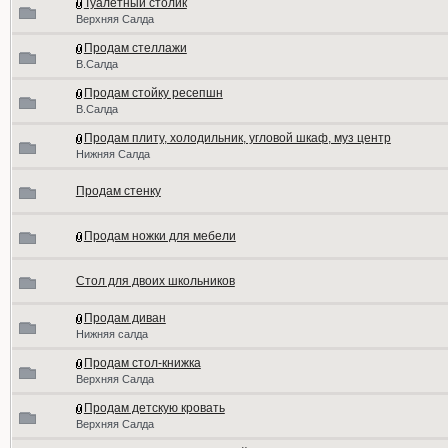
Туалетный столик
Верхняя Салда
Продам стеллажи
В.Салда
Продам стойку ресепшн
В.Салда
Продам плиту, холодильник, угловой шкаф, муз центр
Нижняя Салда
Продам стенку
Продам ножки для мебели
Стол для двоих школьников
Продам диван
Нижняя салда
Продам стол-книжка
Верхняя Салда
Продам детскую кровать
Верхняя Салда