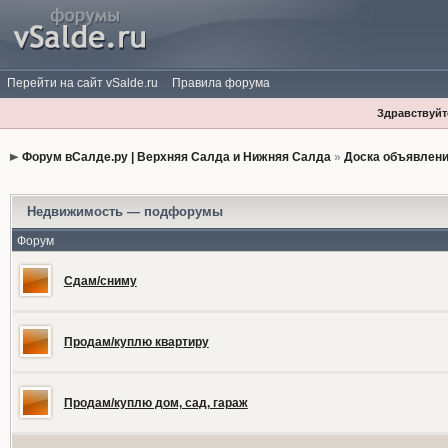
Перейти на сайт vSalde.ru
Правила форума
Здравствуйте
Форум вСалде.ру | Верхняя Салда и Нижняя Салда
»
Доска объявлен
Недвижимость — подфорумы
Форум
Сдам/сниму
Продам/куплю квартиру
Продам/куплю дом, сад, гараж