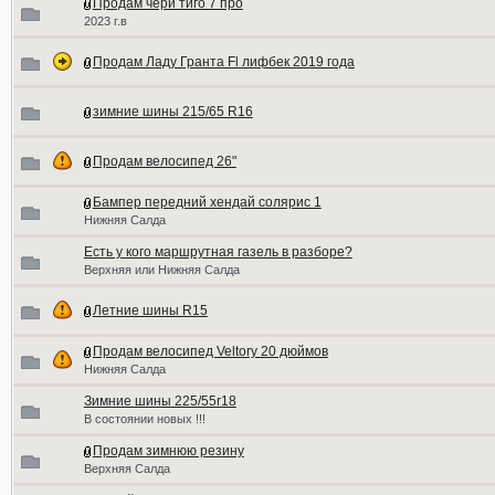
Продам чери тиго 7 про
2023 г.в
Продам Ладу Гранта Fl лифбек 2019 года
зимние шины 215/65 R16
Продам велосипед 26"
Бампер передний хендай солярис 1
Нижняя Салда
Есть у кого маршрутная газель в разборе?
Верхняя или Нижняя Салда
Летние шины R15
Продам велосипед Veltory 20 дюймов
Нижняя Салда
Зимние шины 225/55r18
В состоянии новых !!!
Продам зимнюю резину
Верхняя Салда