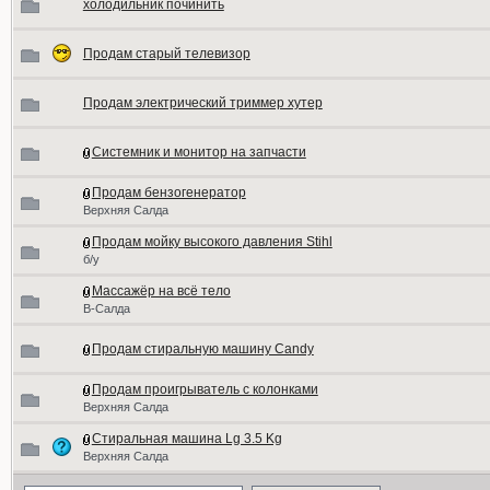
холодильник починить
Продам старый телевизор
Продам электрический триммер хутер
Системник и монитор на запчасти
Продам бензогенератор
Верхняя Салда
Продам мойку высокого давления Stihl
б/у
Массажёр на всё тело
В-Салда
Продам стиральную машину Candy
Продам проигрыватель с колонками
Верхняя Салда
Стиральная машина Lg 3.5 Kg
Верхняя Салда