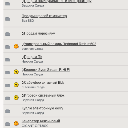
Продам комбоусилитель и электрогитару
Верхняя Салда
Продам игровой компьютер
Без SSD
Продам морозилку
Универсальный пекарь Redmond Rmb-m602
верхняя салда
Продам ПК
Нижняя Салда
Колонки Sven Stream R Hi Fi
Нижняя Салда
Сабвуфер активный Bbk
г.Нижняя Салда
Игровой системный блок
Верхняя Салда
Куплю электронную книгу
Верхняя Салда
Генератор бензиновый
GIGANT-GPT3000