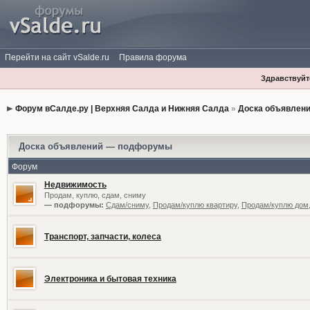
Перейти на сайт vSalde.ru
Правила форума
Здравствуйте
Форум вСалде.ру | Верхняя Салда и Нижняя Салда
»
Доска объявлен
Доска объявлений — подфорумы
Форум
Недвижимость
Продам, куплю, сдам, сниму
— подфорумы:
Сдам/сниму
,
Продам/куплю квартиру
,
Продам/куплю дом,
Транспорт, запчасти, колеса
Электроника и бытовая техника