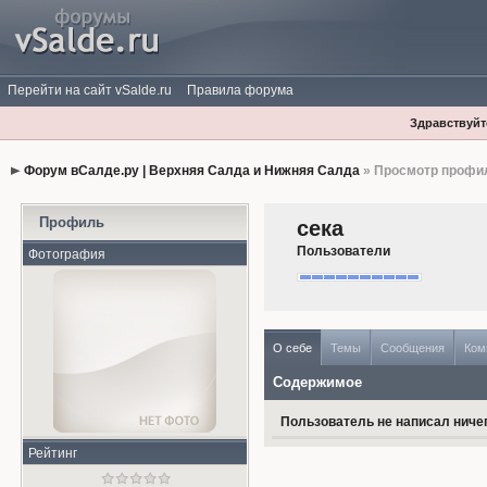
Перейти на сайт vSalde.ru
Правила форума
Здравствуйте
Форум вСалде.ру | Верхняя Салда и Нижняя Салда
» Просмотр профи
Профиль
сека
Пользователи
Фотография
О себе
Темы
Сообщения
Ком
Содержимое
Пользователь не написал ничег
Рейтинг