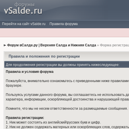
Перейти на сайт vSalde.ru
Правила форума
Форум вСалде.ру | Верхняя Салда и Нижняя Салда
» Форма регистра
Правила и положения по регистрации
Для продолжения регистрации вы должны принять нижеследующее:
Правила и условия форума
Пожалуйста, внимательно ознакомьтесь с приведенными ниже правилами. 
браузере.
Пользуясь услугами данного форума, вы соглашаетесь не использовать 
характера, информации, оскорбляющей достоинства и нарушающей права
Помните, что мы не несем ответственности за размещаемые сообщения. М
Правила регистрации:
1. Ник может состоять из английский\русских букв и цифр.
2. Ник не должен содержать матерных или оскорбляющих слов, содержать