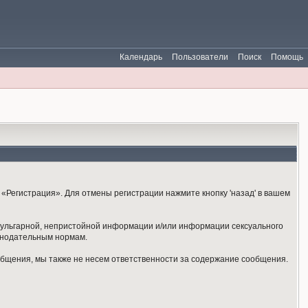
Календарь
Пользователи
Поиск
Помощь
«Регистрация». Для отмены регистрации нажмите кнопку 'назад' в вашем
 вульгарной, непристойной информации и/или информации сексуального
онодательным нормам.
общения, мы также не несем ответственности за содержание сообщения.