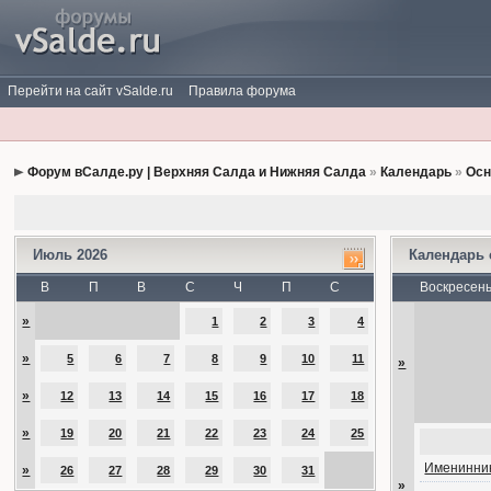
Перейти на сайт vSalde.ru
Правила форума
Форум вСалде.ру | Верхняя Салда и Нижняя Салда
»
Календарь
»
Осн
Июль 2026
Календарь
В
П
В
С
Ч
П
С
Воскресен
»
1
2
3
4
»
5
6
7
8
9
10
11
»
»
12
13
14
15
16
17
18
»
19
20
21
22
23
24
25
Именинник
»
26
27
28
29
30
31
»