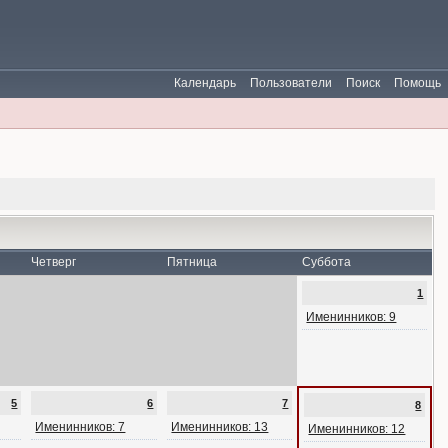
Календарь
Пользователи
Поиск
Помощь
Четверг
Пятница
Суббота
1
Именинников: 9
5
6
7
8
Именинников: 7
Именинников: 13
Именинников: 12