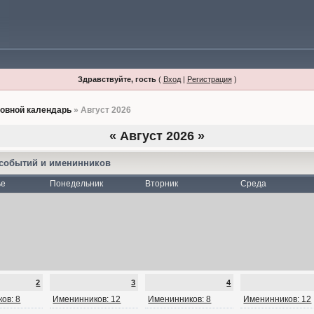
Здравствуйте, гость
(
Вход
|
Регистрация
)
овной календарь
» Август 2026
«
Август 2026
»
 событий и именинников
ье
Понедельник
Вторник
Среда
2
3
4
ов: 8
Именинников: 12
Именинников: 8
Именинников: 12