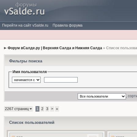
Перейти на сайт vSalde.ru
Правила форума
Форум вСалде.ру | Верхняя Салда и Нижняя Салда
» Список пользов
Фильтры поиска
Имя пользователя
, сор
2267 страниц
1
2
3
>
»
Список пользователей