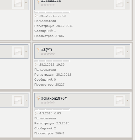
#########
26.12.2011, 22:08
Пользователи
Регистрация:
26.12.2011
Сообщений:
1
Просмотров:
27667
#$(^*)
28.2.2012, 19:39
Пользователи
Регистрация:
28.2.2012
Сообщений:
0
Просмотров:
28227
#drakon1976#
4.3.2015, 0:03
Пользователи
Регистрация:
2.3.2015
Сообщений:
2
Просмотров:
26641