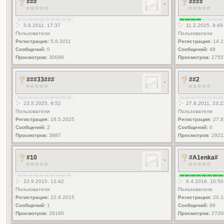
###
####
5.8.2011, 17:37
11.2.2025, 9:49
Пользователи
Пользователи
Регистрация:
5.8.2011
Регистрация:
14.2
Сообщений:
0
Сообщений:
48
Просмотров:
30096
Просмотров:
2755
###33###
##2
23.5.2025, 9:52
27.8.2011, 23:2
Пользователи
Пользователи
Регистрация:
16.5.2025
Регистрация:
27.8
Сообщений:
2
Сообщений:
0
Просмотров:
3987
Просмотров:
2921
#10
#A1enka#
22.9.2015, 12:42
6.4.2018, 10:50
Пользователи
Пользователи
Регистрация:
22.9.2015
Регистрация:
20.1
Сообщений:
1
Сообщений:
99
Просмотров:
26160
Просмотров:
2720