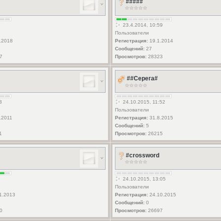
#####
23.4.2014, 10:59
Пользователи
.2018
Регистрация:
19.1.2014
Сообщений:
27
7
Просмотров:
28323
##Серега#
3
24.10.2015, 11:52
Пользователи
.2011
Регистрация:
31.8.2015
Сообщений:
5
1
Просмотров:
26215
#crossword
24.10.2015, 13:05
Пользователи
1.2013
Регистрация:
24.10.2015
Сообщений:
0
0
Просмотров:
26697