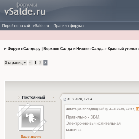
Перейти на сайт vSalde.ru
Правила форума
Форум вСалде.ру | Верхняя Салда и Нижняя Салда
»
Красный уголок
3 страниц
<
1
2
3
Постоянный
31.8.2020, 12:04
Цитата(Ва яг подводный @ 31.8.2020, 10:57)
Правильно - ЭВМ.
Электронно-вычислительная
машина.
Ваше звание