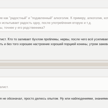
е как "радостный" и "подавленный" алкоголик. К примеру, алкоголик, к
н испытывает радость одну, после употребления вторую и т.д.
мы, точнее у его родственника?
ист. Кто то заливает бухлом проблемы, нервы, после чего всё усиливает
ть и без того хорошее настроение хорошей порцией конины, утром зажев
алист.
бя не обозначал, просто делюсь опытом. Ну или наблюдениями, знаниями
.