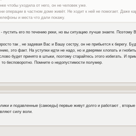
нке чтобы уходила от него, он не человек уже.
ни операции в частном доме живёт. Не ходит к ней не помогает. Даже ка
телефоны и места что дали покажу.
- пустить его по течению реки, но вы ситуацию лучше знаете. Поэтому 
просто так , не задевая Вас и Вашу сестру, он не прибьется к берегу. Б
ению, это факт. На уступки идти не надо, но и дверями хлопать и гнобит
слово будет принято в штыки, поэтому старайтесь этого избегать. И прим
, то бесповоротно. Помните о недопустимости полумер.
олики и подавленные (самоеды) первые живут долго и работают , вторы
авляют силу воли.