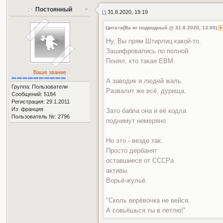
Постоянный
31.8.2020, 19:19
Цитата(Ва яг подводный @ 31.8.2020, 13:00)
Ну, Вы прям Штирлиц какой-то.
Зашифровались по полной.
Понял, кто такая ЕВМ.
Ваше звание
А заводик и людей жаль.
Группа: Пользователи
Развалит же всё, дурища.
Сообщений: 5184
Регистрация: 29.1.2011
Из: франция
Зато бабла она и её кодла
Пользователь №: 2796
поднимут немеряно.
Но это - везде так.
Просто дербанят
оставшиеся от СССРа
активы.
Ворьё-жульё.
"Сколь верёвочка не вейся,
А совьёшься ты в петлю!"