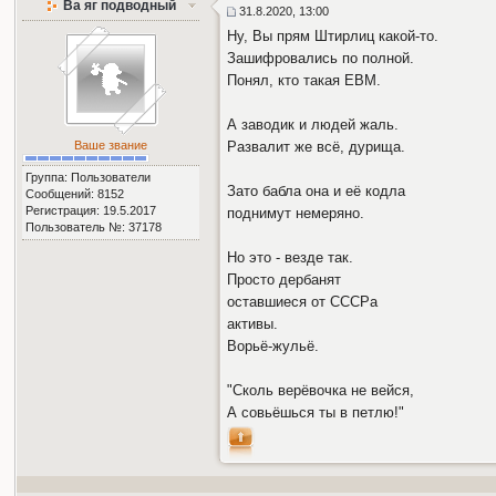
Ва яг подводный
31.8.2020, 13:00
Ну, Вы прям Штирлиц какой-то.
Зашифровались по полной.
Понял, кто такая ЕВМ.
А заводик и людей жаль.
Ваше звание
Развалит же всё, дурища.
Группа: Пользователи
Зато бабла она и её кодла
Сообщений: 8152
Регистрация: 19.5.2017
поднимут немеряно.
Пользователь №: 37178
Но это - везде так.
Просто дербанят
оставшиеся от СССРа
активы.
Ворьё-жульё.
"Сколь верёвочка не вейся,
А совьёшься ты в петлю!"