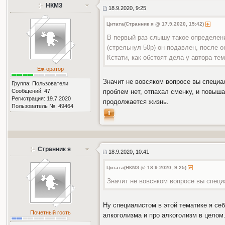
НКМЗ
18.9.2020, 9:25
Цитата(Странник я @ 17.9.2020, 15:42)
В первый раз слышу такое определени
(стрельнул 50р) он подавлен, после о
Кстати, как обстоят дела у автора те
Еж-оратор
Значит не вовсяком вопросе вы специал
Группа: Пользователи
Сообщений: 47
проблем нет, отпахал сменку, и повыша
Регистрация: 19.7.2020
продолжается жизнь.
Пользователь №: 49464
Странник я
18.9.2020, 10:41
Цитата(НКМЗ @ 18.9.2020, 9:25)
Значит не вовсяком вопросе вы специ
Ну специалистом в этой тематике я се
Почетный гость
алкоголизма и про алкоголизм в целом