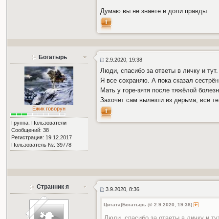
Думаю вы не знаете и доли правды
Богатырь
2.9.2020, 19:38
Люди, спасибо за ответы в личку и тут.
Я все сохраняю. А пока сказал сестрён
Мать у горе-зятя после тяжёлой болезн
Захочет сам вылезти из дерьма, все т
Ежик говорун
Группа: Пользователи
Сообщений: 38
Регистрация: 19.12.2017
Пользователь №: 39778
Странник я
3.9.2020, 8:36
Цитата(Богатырь @ 2.9.2020, 19:38)
Люди, спасибо за ответы в личку и ту