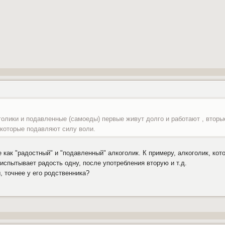
голики и подавленные (самоеды) первые живут долго и работают , втор
 которые подавляют силу воли.
 как "радостный" и "подавленный" алкоголик. К примеру, алкоголик, кот
 испытывает радость одну, после употребления вторую и т.д.
, точнее у его родственника?