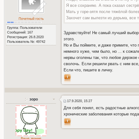
Я все сохраняю. А пока сказал сестрё
Мать у горе-зятя после тяжёлой болез
Захочет сам вылезти из дерьма, все 
Почетный гость
Группа: Пользователи
Сообщений: 167
Здравствуйте! Не самый лучший выбор 
Регистрация: 26.8.2020
этого.
Пользователь №: 49742
Но и Вы поймите, и даже примите, что 
немного хуже, чем было, но ... к сожал
нервы оголены так, что любое дерзкое 
сволочь. Если решили рвать с ним все
Если что, пишите в личку.
зоро
17.9.2020, 15:27
Для себя понял, есть радостные алког
хронические заболевания которые под
Ваше звание