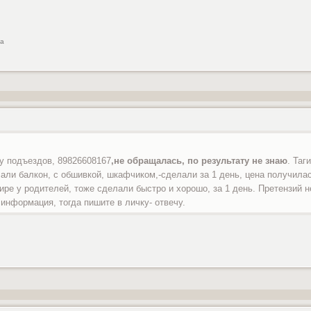
са
у подъездов, 89826608167
,не обращалась, по результату не знаю
. Таг
ли балкон, с обшивкой, шкафчиком,-сделали за 1 день, цена получила
тире у родителей, тоже сделали быстро и хорошо, за 1 день. Претензий 
 информация, тогда пишите в личку- отвечу.