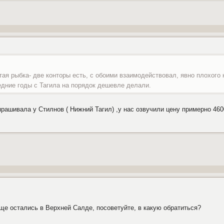
тая рыбка- две конторы есть, с обоими взаимодействовал, явно плохого 
едние годы с Тагила на порядок дешевле делали.
рашивала у Стилнов ( Нижний Тагил) ,у нас озвучили цену примерно 460
ще остались в Верхней Салде, посоветуйте, в какую обратиться?