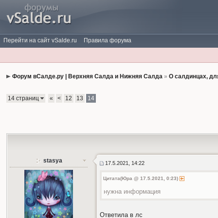
Перейти на сайт vSalde.ru
Правила форума
Форум вСалде.ру | Верхняя Салда и Нижняя Салда
»
О салдинцах, дл
14 страниц
«
<
12
13
14
stasya
17.5.2021, 14:22
Цитата(Юра @ 17.5.2021, 0:23)
нужна информация
Ответила в лс