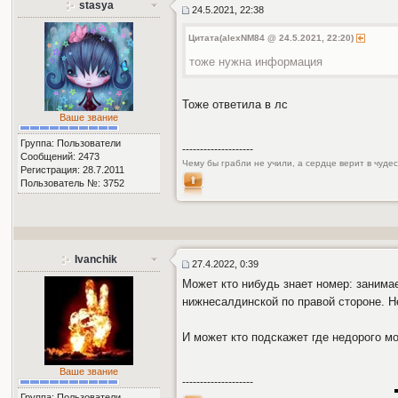
stasya
24.5.2021, 22:38
Цитата(alexNM84 @ 24.5.2021, 22:20)
тоже нужна информация
Тоже ответила в лс
Ваше звание
Группа: Пользователи
--------------------
Сообщений: 2473
Чему бы грабли не учили, а сердце верит в чуде
Регистрация: 28.7.2011
Пользователь №: 3752
Ivanchik
27.4.2022, 0:39
Может кто нибудь знает номер: занима
нижнесалдинской по правой стороне. Не
И может кто подскажет где недорого мо
Ваше звание
--------------------
Группа: Пользователи