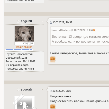
Пользователь №: 8861
angel78
13.7.2022, 20:32
Цитата(Covboy @ 13.7.2022, 9:05)
Восточная 13 вроде, где магазин золо
А вообще, если вопрос цены, то посл
Ваше звание
Самое интересное, была там а также сп
Группа: Пользователи
Сообщений: 1238
Регистрация: 29.11.2011
Из: верхняя салда
Пользователь №: 4485
урожай
23.6.2024, 2:15
Подниму тему
Надо остеклить балкон, какие фирмы е