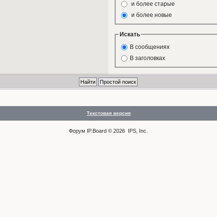
и более старые
и более новые
Искать
В сообщениях
В заголовках
Текстовая версия
Форум
IP.Board
© 2026
IPS, Inc
.