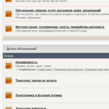
Как нас учат, как нас лечат, как нас возят
Обсуждение товаров, услуг, магазинов, кафе, организаций
Где что купить, где можно культурно посидеть-отдохнуть. И прочие жалоб
Реклама запрещена
Местное радио, телевидение, газеты, провайдеры интернета
Обсуждение всех провайдеров Верхней и Нижней Салды
Доска объявлений
Форум
Недвижимость
Продам, куплю, сдам, сниму
— подфорумы:
Сдам/сниму
,
Продам/куплю квартиру
,
Продам/куплю дом,
Транспорт, запчасти, колеса
Электроника и бытовая техника
Домашние животные