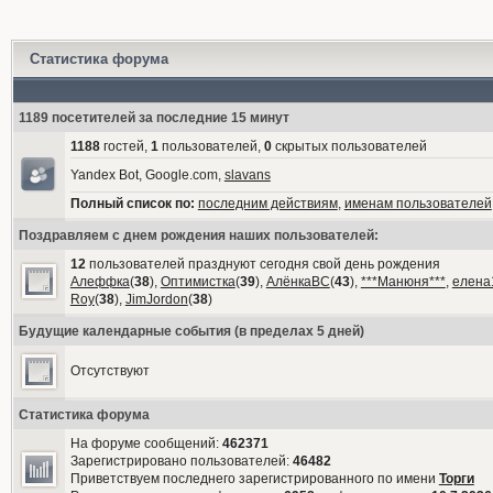
Статистика форума
1189 посетителей за последние 15 минут
1188
гостей,
1
пользователей,
0
скрытых пользователей
Yandex Bot, Google.com,
slavans
Полный список по:
последним действиям
,
именам пользователей
Поздравляем с днем рождения наших пользователей:
12
пользователей празднуют сегодня свой день рождения
Алеффка
(
38
),
Оптимистка
(
39
),
АлёнкаВС
(
43
),
***Манюня***
,
елена
Roy
(
38
),
JimJordon
(
38
)
Будущие календарные события (в пределах 5 дней)
Отсутствуют
Статистика форума
На форуме сообщений:
462371
Зарегистрировано пользователей:
46482
Приветствуем последнего зарегистрированного по имени
Торги