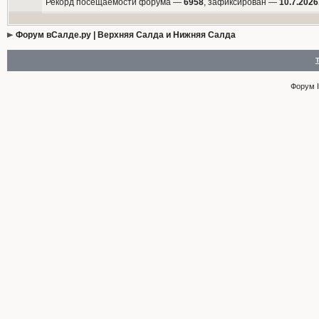
Рекорд посещаемости форума —
6958
, зафиксирован —
10.7.2026
Форум вСалде.ру | Верхняя Салда и Нижняя Салда
Форум