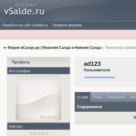
Перейти на сайт vSalde.ru
Правила форума
Форум вСалде.ру | Верхняя Салда и Нижняя Салда
» Просмотр проф
Профиль
ad123
Пользователи
Фотография
О себе
Темы
Сообщения
Ко
Содержимое
П
Рейтинг