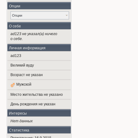
Опции
Опции
О себе
ad123 не указал(а) ничего
о себе.
Личная информация
ad123
Великий вуду
Возраст не указан
Мужской
Место жительства не указано
День рождения не указан
Интересы
Нет данных
Статистика