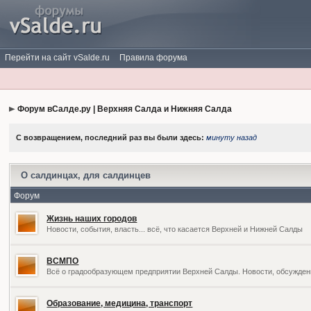
Перейти на сайт vSalde.ru
Правила форума
Форум вСалде.ру | Верхняя Салда и Нижняя Салда
С возвращением, последний раз вы были здесь:
минуту назад
О салдинцах, для салдинцев
Форум
Жизнь наших городов
Новости, события, власть... всё, что касается Верхней и Нижней Салды
ВСМПО
Всё о градообразующем предприятии Верхней Салды. Новости, обсужден
Образование, медицина, транспорт