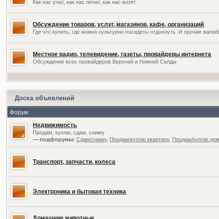
Как нас учат, как нас лечат, как нас возят
Обсуждение товаров, услуг, магазинов, кафе, организаций
Где что купить, где можно культурно посидеть-отдохнуть. И прочие жал
Местное радио, телевидение, газеты, провайдеры интернета
Обсуждение всех провайдеров Верхней и Нижней Салды
Доска объявлений
Форум
Недвижимость
Продам, куплю, сдам, сниму
— подфорумы:
Сдам/сниму
,
Продам/куплю квартиру
,
Продам/куплю дом,
Транспорт, запчасти, колеса
Электроника и бытовая техника
Домашние животные