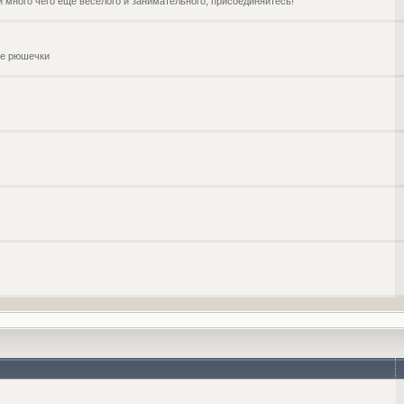
и много чего ещё веселого и занимательного, присоединяйтесь!
чие рюшечки