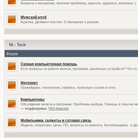
Вопросы к женщинам, женские проблемы, красота, здоровье, мужчины :)
Мужской клуб
Курилка. Делимся опытом. О женщинах и разном.
Hi - Tech
Форум
Скорая компьютерная помощь
Есть вопросы по работе железа, программ, различных устройств? Что-то 
Интернет
Провайдеры, технологии, сервисы, полезные ссылки в сети.
Компьютеры
Обсуждение железа и программ. Проблемы выбора. Помощь в покупке жел
— подфорумы:
*NIX Addicted
Мобильники, гаджеты и сотовая связь
Модели, операторы, цены, ПО, вопросы по ремонту. Купля/продажа - в Д