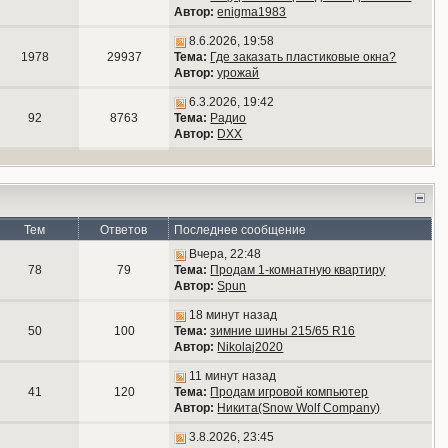
Автор:
enigma1983
8.6.2026, 19:58
1978
29937
Тема:
Где заказать пластиковые окна?
Автор:
урожай
6.3.2026, 19:42
92
8763
Тема:
Радио
Автор:
DXX
Тем
Ответов
Последнее сообщение
Вчера, 22:48
78
79
Тема:
Продам 1-комнатную квартиру
Автор:
Spun
18 минут назад
50
100
Тема:
зимние шины 215/65 R16
Автор:
Nikolaj2020
11 минут назад
41
120
Тема:
Продам игровой компьютер
Автор:
Никита(Snow Wolf Company)
3.8.2026, 23:45