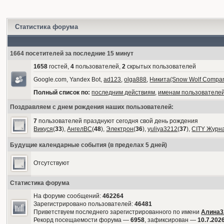
Статистика форума
1664 посетителей за последние 15 минут
1658
гостей,
4
пользователей,
2
скрытых пользователей
Google.com, Yandex Bot,
ad123
,
olga888
,
Никита(Snow Wolf Compa
Полный список по:
последним действиям
,
именам пользователе
Поздравляем с днем рождения наших пользователей:
7
пользователей празднуют сегодня свой день рождения
Викуся
(
33
),
АнгелВС
(
48
),
Электрон
(
36
),
yuliya3212
(
37
),
CITY Журн
Будущие календарные события (в пределах 5 дней)
Отсутствуют
Статистика форума
На форуме сообщений:
462264
Зарегистрировано пользователей:
46481
Приветствуем последнего зарегистрированного по имени
Алина3
Рекорд посещаемости форума —
6958
, зафиксирован —
10.7.2026