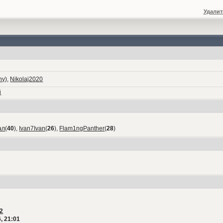
Удалит
ny)
,
Nikolaj2020
й
ал
(
40
),
Ivan7Ivan
(
26
),
Flam1ngPanther
(
28
)
2
, 21:01