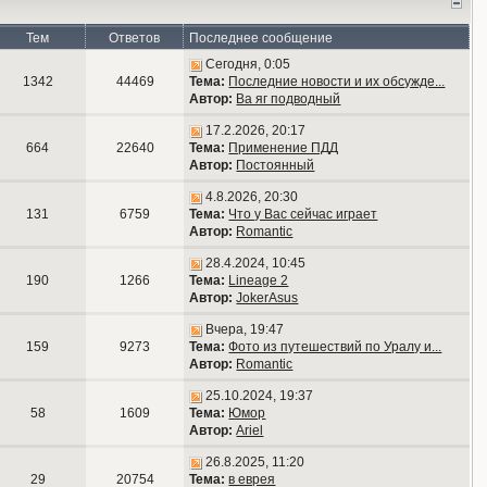
Тем
Ответов
Последнее сообщение
Сегодня, 0:05
1342
44469
Тема:
Последние новости и их обсужде...
Автор:
Ва яг подводный
17.2.2026, 20:17
664
22640
Тема:
Применение ПДД
Автор:
Постоянный
4.8.2026, 20:30
131
6759
Тема:
Что у Вас сейчас играет
Автор:
Romantic
28.4.2024, 10:45
190
1266
Тема:
Lineage 2
Автор:
JokerAsus
Вчера, 19:47
159
9273
Тема:
Фото из путешествий по Уралу и...
Автор:
Romantic
25.10.2024, 19:37
58
1609
Тема:
Юмор
Автор:
Ariel
26.8.2025, 11:20
29
20754
Тема:
в еврея