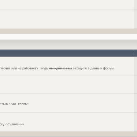
глючит или не работает? Тогда
мы идём к вам
заходите в данный форум.
еза и оргтехники.
оску объявлений