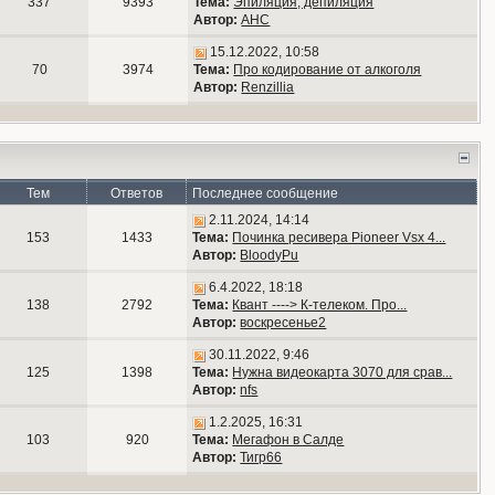
337
9393
Тема:
Эпиляция, депиляция
Автор:
АНС
15.12.2022, 10:58
70
3974
Тема:
Про кодирование от алкоголя
Автор:
Renzillia
Тем
Ответов
Последнее сообщение
2.11.2024, 14:14
153
1433
Тема:
Починка ресивера Pioneer Vsx 4...
Автор:
BloodyPu
6.4.2022, 18:18
138
2792
Тема:
Квант ----> К-телеком. Про...
Автор:
воскресенье2
30.11.2022, 9:46
125
1398
Тема:
Нужна видеокарта 3070 для срав...
Автор:
nfs
1.2.2025, 16:31
103
920
Тема:
Мегафон в Салде
Автор:
Тигр66