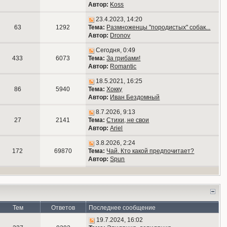
Автор:
Koss
23.4.2023, 14:20
63
1292
Тема:
Размноженцы "породистых" собак...
Автор:
Dronov
Сегодня, 0:49
433
6073
Тема:
За грибами!
Автор:
Romantic
18.5.2021, 16:25
86
5940
Тема:
Хокку
Автор:
Иван Бездомный
8.7.2026, 9:13
27
2141
Тема:
Стихи, не свои
Автор:
Ariel
3.8.2026, 2:24
172
69870
Тема:
Чай. Кто какой предпочитает?
Автор:
Spun
Тем
Ответов
Последнее сообщение
19.7.2024, 16:02