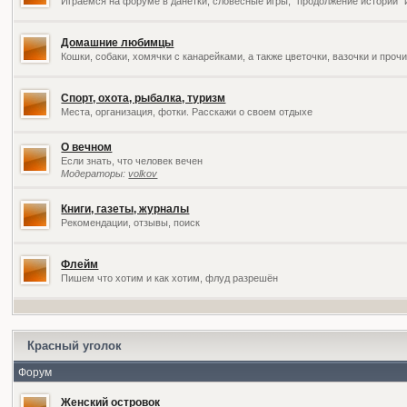
Играемся на форуме в данетки, словесные игры, "продолжение историй" 
Домашние любимцы
Кошки, собаки, хомячки с канарейками, а также цветочки, вазочки и про
Спорт, охота, рыбалка, туризм
Места, организация, фотки. Расскажи о своем отдыхе
О вечном
Если знать, что человек вечен
Модераторы:
volkov
Книги, газеты, журналы
Рекомендации, отзывы, поиск
Флейм
Пишем что хотим и как хотим, флуд разрешён
Красный уголок
Форум
Женский островок