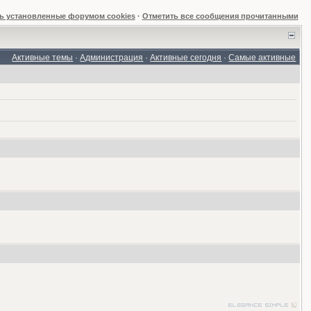
ь установленные форумом cookies
·
Отметить все сообщения прочитанными
Активные темы
·
Администрация
·
Активные сегодня
·
Самые активные