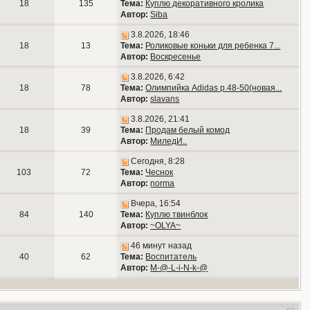
18
135
Тема:
Куплю декоративного кролика
Автор:
Siba
3.8.2026, 18:46
18
13
Тема:
Роликовые коньки для ребенка 7...
Автор:
Воскресенье
3.8.2026, 6:42
18
78
Тема:
Олимпийка Adidas р.48-50(новая...
Автор:
slavans
3.8.2026, 21:41
18
39
Тема:
Продам белый комод
Автор:
МиледИ..
Сегодня, 8:28
103
72
Тема:
Чеснок
Автор:
norma
Вчера, 16:54
84
140
Тема:
Куплю твинблок
Автор:
~OLYA~
46 минут назад
40
62
Тема:
Воспитатель
Автор:
M-@-L-i-N-k-@