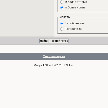
и более старые
и более новые
Искать
В сообщениях
В заголовках
Текстовая версия
Форум
IP.Board
© 2026
IPS, Inc
.