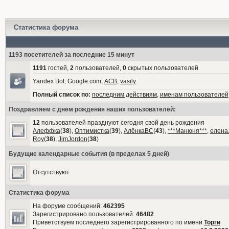
Статистика форума
1193 посетителей за последние 15 минут
1191
гостей,
2
пользователей,
0
скрытых пользователей
Yandex Bot, Google.com,
АСВ
,
vasily
Полный список по:
последним действиям
,
именам пользователей
Поздравляем с днем рождения наших пользователей:
12
пользователей празднуют сегодня свой день рождения
Алеффка
(
38
),
Оптимистка
(
39
),
АлёнкаВС
(
43
),
***Манюня***
,
елена
Roy
(
38
),
JimJordon
(
38
)
Будущие календарные события (в пределах 5 дней)
Отсутствуют
Статистика форума
На форуме сообщений:
462395
Зарегистрировано пользователей:
46482
Приветствуем последнего зарегистрированного по имени
Торги