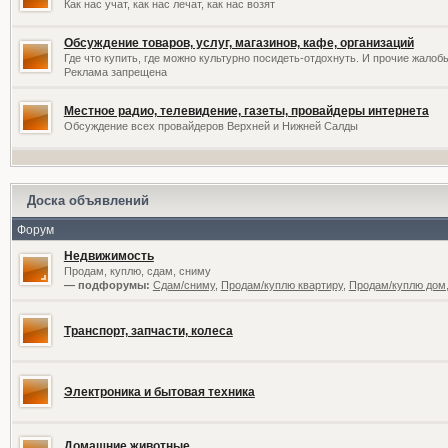
Как нас учат, как нас лечат, как нас возят
Обсуждение товаров, услуг, магазинов, кафе, организаций
Где что купить, где можно культурно посидеть-отдохнуть. И прочие жалоб
Реклама запрещена
Местное радио, телевидение, газеты, провайдеры интернета
Обсуждение всех провайдеров Верхней и Нижней Салды
Доска объявлений
Форум
Недвижимость
Продам, куплю, сдам, сниму
— подфорумы:
Сдам/сниму
,
Продам/куплю квартиру
,
Продам/куплю дом,
Транспорт, запчасти, колеса
Электроника и бытовая техника
Домашние животные