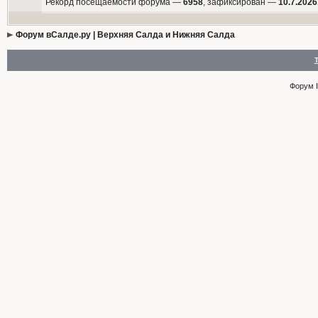
Рекорд посещаемости форума —
6958
, зафиксирован —
10.7.2026
Форум вСалде.ру | Верхняя Салда и Нижняя Салда
Форум