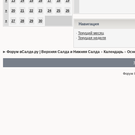
»
13
14
15
16
17
18
19
»
20
21
22
23
24
25
26
»
27
28
29
30
Навигация
·
Текущий месяц
·
Текущая неделя
Форум вСалде.ру | Верхняя Салда и Нижняя Салда
»
Календарь
»
Осн
Форум