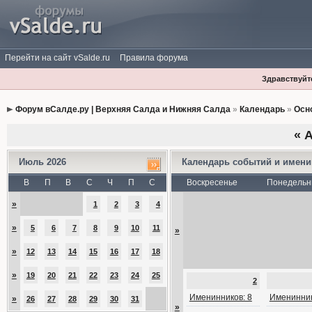
Перейти на сайт vSalde.ru
Правила форума
Здравствуйте
Форум вСалде.ру | Верхняя Салда и Нижняя Салда
»
Календарь
»
Осн
«
А
Июль 2026
Календарь событий и имен
В
П
В
С
Ч
П
С
Воскресенье
Понедельн
»
1
2
3
4
»
5
6
7
8
9
10
11
»
»
12
13
14
15
16
17
18
»
19
20
21
22
23
24
25
2
Именинников: 8
Именинник
»
26
27
28
29
30
31
»