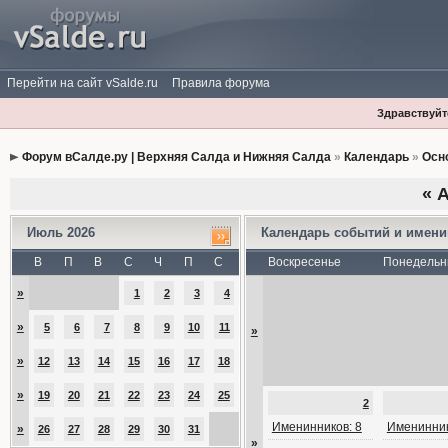
Перейти на сайт vSalde.ru
Правила форума
Здравствуйте
Форум вСалде.ру | Верхняя Салда и Нижняя Салда
»
Календарь
»
Осн
«
А
Июль 2026
Календарь событий и имен
В
П
В
С
Ч
П
С
Воскресенье
Понедельн
»
1
2
3
4
»
5
6
7
8
9
10
11
»
»
12
13
14
15
16
17
18
»
19
20
21
22
23
24
25
2
Именинников: 8
Именинник
»
26
27
28
29
30
31
»