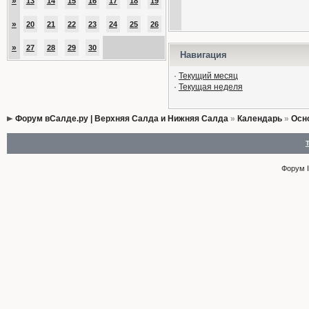
»
13
14
15
16
17
18
19
»
20
21
22
23
24
25
26
»
27
28
29
30
Навигация
·
Текущий месяц
·
Текущая неделя
Форум вСалде.ру | Верхняя Салда и Нижняя Салда
»
Календарь
»
Осн
Форум