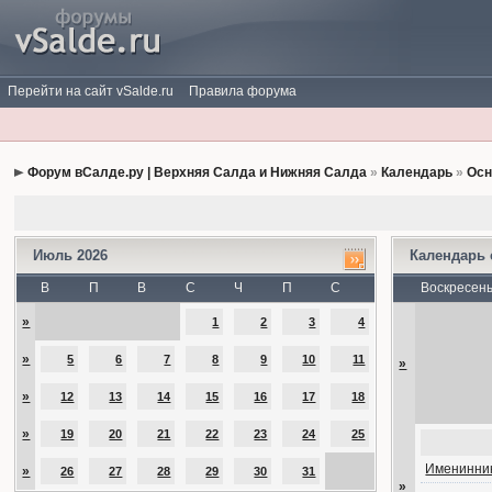
Перейти на сайт vSalde.ru
Правила форума
Форум вСалде.ру | Верхняя Салда и Нижняя Салда
»
Календарь
»
Осн
Июль 2026
Календарь
В
П
В
С
Ч
П
С
Воскресен
»
1
2
3
4
»
5
6
7
8
9
10
11
»
»
12
13
14
15
16
17
18
»
19
20
21
22
23
24
25
Именинник
»
26
27
28
29
30
31
»