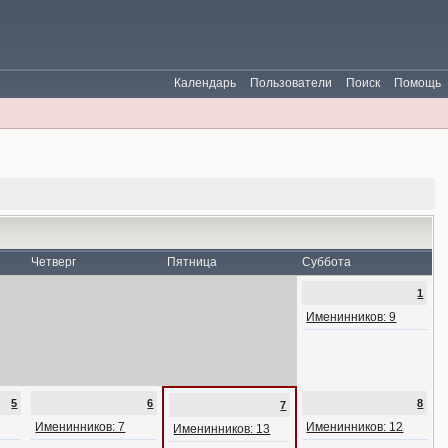
Календарь
Пользователи
Поиск
Помощь
Четверг
Пятница
Суббота
1
Именинников: 9
5
6
8
7
Именинников: 7
Именинников: 12
Именинников: 13