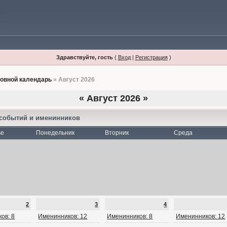
Здравствуйте, гость
(
Вход
|
Регистрация
)
овной календарь
» Август 2026
«
Август 2026
»
 событий и именинников
ье
Понедельник
Вторник
Среда
2
3
4
ов: 8
Именинников: 12
Именинников: 8
Именинников: 12