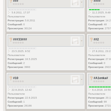
###
####
5.8.2011, 17:37
11.2.2025, 9:49
Пользователи
Пользователи
Регистрация:
5.8.2011
Регистрация:
14.2
Сообщений:
0
Сообщений:
48
Просмотров:
30124
Просмотров:
2757
###33###
##2
23.5.2025, 9:52
27.8.2011, 23:2
Пользователи
Пользователи
Регистрация:
16.5.2025
Регистрация:
27.8
Сообщений:
2
Сообщений:
0
Просмотров:
3993
Просмотров:
2922
#10
#A1enka#
22.9.2015, 12:42
6.4.2018, 10:50
Пользователи
Пользователи
Регистрация:
22.9.2015
Регистрация:
20.1
Сообщений:
1
Сообщений:
99
Просмотров:
26166
Просмотров:
2721