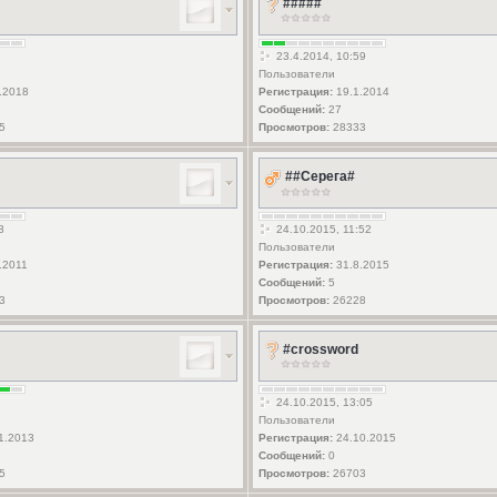
#####
23.4.2014, 10:59
Пользователи
.2018
Регистрация:
19.1.2014
Сообщений:
27
5
Просмотров:
28333
##Серега#
3
24.10.2015, 11:52
Пользователи
.2011
Регистрация:
31.8.2015
Сообщений:
5
3
Просмотров:
26228
#crossword
24.10.2015, 13:05
Пользователи
1.2013
Регистрация:
24.10.2015
Сообщений:
0
5
Просмотров:
26703