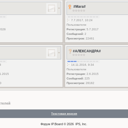
#Mara#
7.7.2017, 10:24
Пользователи
2026
Регистрация:
5.7.2017
Сообщений:
2
Просмотров:
22461
#АЛЕКСАНДРА#
3
14.11.2016, 9:34
Пользователи
1.2015
Регистрация:
2.6.2015
Сообщений:
225
0
Просмотров:
28182
ателей
Текстовая версия
Форум
IP.Board
© 2026
IPS, Inc
.