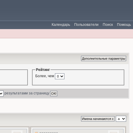
Календарь
Пользователи
Поиск
Помощь
Рейтинг
Более, чем
результатами за страницу