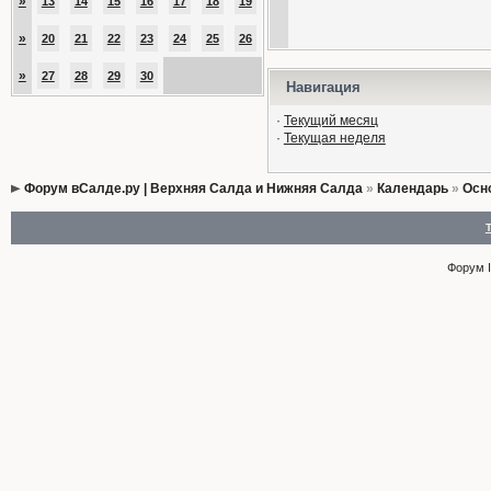
»
13
14
15
16
17
18
19
»
20
21
22
23
24
25
26
»
27
28
29
30
Навигация
·
Текущий месяц
·
Текущая неделя
Форум вСалде.ру | Верхняя Салда и Нижняя Салда
»
Календарь
»
Осн
Форум