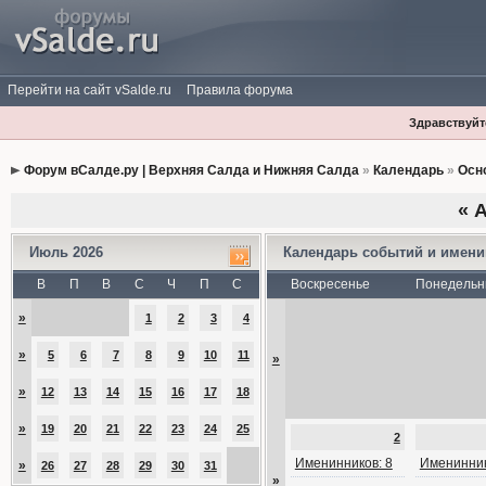
Перейти на сайт vSalde.ru
Правила форума
Здравствуйте
Форум вСалде.ру | Верхняя Салда и Нижняя Салда
»
Календарь
»
Осн
«
А
Июль 2026
Календарь событий и имен
В
П
В
С
Ч
П
С
Воскресенье
Понедельн
»
1
2
3
4
»
5
6
7
8
9
10
11
»
»
12
13
14
15
16
17
18
»
19
20
21
22
23
24
25
2
Именинников: 8
Именинник
»
26
27
28
29
30
31
»