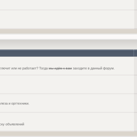
глючит или не работает? Тогда
мы идём к вам
заходите в данный форум.
еза и оргтехники.
оску объявлений