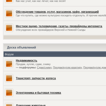
Как нас учат, как нас лечат, как нас возят
Обсуждение товаров, услуг, магазинов, кафе, организаций
Где что купить, где можно культурно посидеть-отдохнуть. И прочие жал
Местное радио, телевидение, газеты, провайдеры интернета
Обсуждение всех провайдеров Верхней и Нижней Салды
Доска объявлений
Форум
Недвижимость
Продам, куплю, сдам, сниму
— подфорумы:
Сдам/сниму
,
Продам/куплю квартиру
,
Продам/куплю дом,
Транспорт, запчасти, колеса
Электроника и бытовая техника
Домашние животные