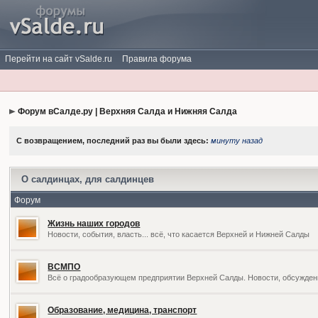
Перейти на сайт vSalde.ru
Правила форума
Форум вСалде.ру | Верхняя Салда и Нижняя Салда
С возвращением, последний раз вы были здесь:
минуту назад
О салдинцах, для салдинцев
Форум
Жизнь наших городов
Новости, события, власть... всё, что касается Верхней и Нижней Салды
ВСМПО
Всё о градообразующем предприятии Верхней Салды. Новости, обсужден
Образование, медицина, транспорт