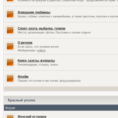
Играемся на форуме в данетки, словесные игры, "продолжение историй" 
Домашние любимцы
Кошки, собаки, хомячки с канарейками, а также цветочки, вазочки и про
Спорт, охота, рыбалка, туризм
Места, организация, фотки. Расскажи о своем отдыхе
О вечном
Если знать, что человек вечен
Модераторы:
volkov
Книги, газеты, журналы
Рекомендации, отзывы, поиск
Флейм
Пишем что хотим и как хотим, флуд разрешён
Красный уголок
Форум
Женский островок