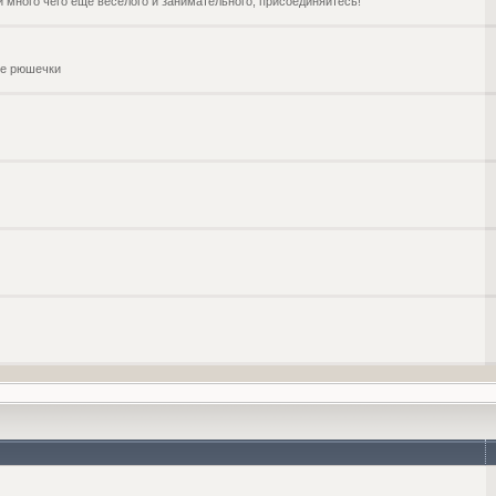
и много чего ещё веселого и занимательного, присоединяйтесь!
чие рюшечки