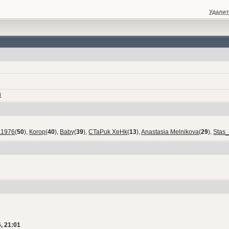
Удалит
й
а1976
(
50
),
Когор
(
40
),
Baby
(
39
),
CTaPuk XeHk
(
13
),
Anastasia Melnikova
(
29
),
Stas
, 21:01