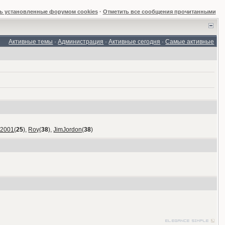
ь установленные форумом cookies
·
Отметить все сообщения прочитанными
Активные темы
·
Администрация
·
Активные сегодня
·
Самые активные
_2001
(
25
),
Roy
(
38
),
JimJordon
(
38
)