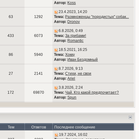
Автор:
Koss
23.4.2023, 14:20
63
1292
Тема:
Размноженцы "породистых" собак...
Автор:
Dronov
6.8.2026, 0:49
433
6073
Тема:
За грибами!
Автор:
Romantic
18.5.2021, 16:25
86
5940
Тема:
Хокку
Автор:
Иван Бездомный
8.7.2026, 9:13
27
2141
Тема:
Стихи, не свои
Автор:
Ariel
3.8.2026, 2:24
172
69870
Тема:
Чай. Кто какой предпочитает?
Автор:
Spun
Тем
Ответов
Последнее сообщение
19.7.2024, 16:02