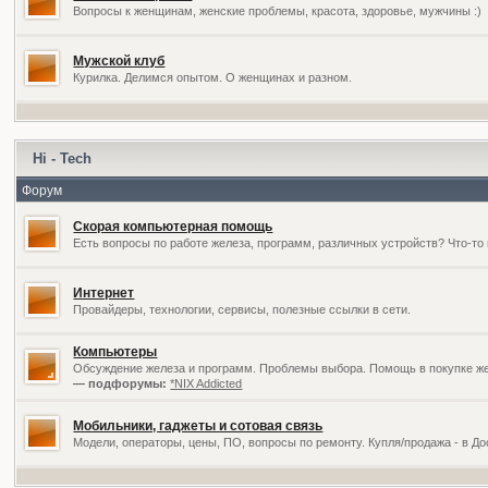
Вопросы к женщинам, женские проблемы, красота, здоровье, мужчины :)
Мужской клуб
Курилка. Делимся опытом. О женщинах и разном.
Hi - Tech
Форум
Скорая компьютерная помощь
Есть вопросы по работе железа, программ, различных устройств? Что-то 
Интернет
Провайдеры, технологии, сервисы, полезные ссылки в сети.
Компьютеры
Обсуждение железа и программ. Проблемы выбора. Помощь в покупке жел
— подфорумы:
*NIX Addicted
Мобильники, гаджеты и сотовая связь
Модели, операторы, цены, ПО, вопросы по ремонту. Купля/продажа - в Д