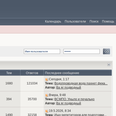
Календарь
Пользователи
Поиск
Помощь
Тем
Ответов
Последнее сообщение
Сегодня, 1:17
1680
121034
Тема:
Водопроводная вода пахнет фека...
Автор:
Ва яг подводный
Вчера, 9:48
394
35700
Тема:
ВСМПО. Уныло и печально
Автор:
Ва яг подводный
19.5.2026, 8:34
1490
32158
Тема:
Ищу репетиторов для подготовки...