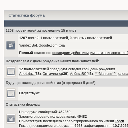
Статистика форума
1208 посетителей за последние 15 минут
1207
гостей,
1
пользователей,
0
скрытых пользователей
Yandex Bot, Google.com,
хна
Полный список по:
последним действиям
,
именам пользователе
Поздравляем с днем рождения наших пользователей:
12
пользователей празднуют сегодня свой день рождения
Алеффка
(
38
),
Оптимистка
(
39
),
АлёнкаВС
(
43
),
***Манюня***
,
елен
Будущие календарные события (в пределах 5 дней)
Отсутствуют
Статистика форума
На форуме сообщений:
462369
Зарегистрировано пользователей:
46482
Приветствуем последнего зарегистрированного по имени
Торги
Рекорд посещаемости форума —
6958
, зафиксирован —
10.7.2026