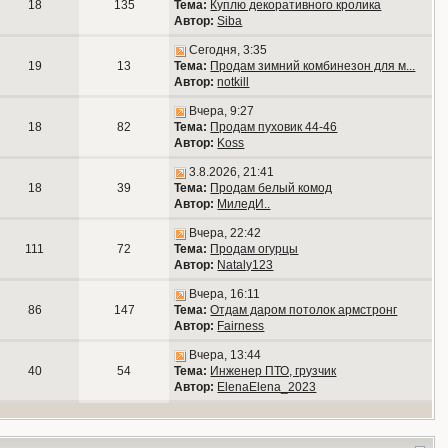
18
135
Тема:
Куплю декоративного кролика
Автор:
Siba
Сегодня, 3:35
19
13
Тема:
Продам зимний комбинезон для м...
Автор:
notkill
Вчера, 9:27
18
82
Тема:
Продам пуховик 44-46
Автор:
Koss
3.8.2026, 21:41
18
39
Тема:
Продам белый комод
Автор:
МиледИ..
Вчера, 22:42
111
72
Тема:
Продам огурцы
Автор:
Nataly123
Вчера, 16:11
86
147
Тема:
Отдам даром потолок армстронг
Автор:
Fairness
Вчера, 13:44
40
54
Тема:
Инженер ПТО, грузчик
Автор:
ElenaElena_2023