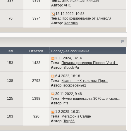
337
9393
Тема:
Эпиляция, депиляция
Автор:
АНС
15.12.2022, 10:58
70
3974
Тема:
Про кодирование от алкоголя
Автор:
Renzillia
Тем
Ответов
Последнее сообщение
2.11.2024, 14:14
153
1433
Тема:
Починка ресивера Pioneer Vsx 4...
Автор:
BloodyPu
6.4.2022, 18:18
138
2792
Тема:
Квант ----> К-телеком. Про...
Автор:
воскресенье2
30.11.2022, 9:46
125
1398
Тема:
Нужна видеокарта 3070 для срав...
Автор:
nfs
1.2.2025, 16:31
103
920
Тема:
Мегафон в Салде
Автор:
Тигр66