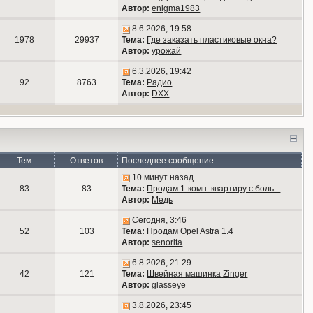
Автор:
enigma1983
8.6.2026, 19:58
1978
29937
Тема:
Где заказать пластиковые окна?
Автор:
урожай
6.3.2026, 19:42
92
8763
Тема:
Радио
Автор:
DXX
Тем
Ответов
Последнее сообщение
10 минут назад
83
83
Тема:
Продам 1-комн. квартиру с боль...
Автор:
Медь
Сегодня, 3:46
52
103
Тема:
Продам Opel Astra 1.4
Автор:
senorita
6.8.2026, 21:29
42
121
Тема:
Швейная машинка Zinger
Автор:
glasseye
3.8.2026, 23:45